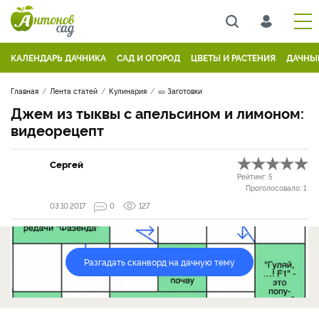
КАЛЕНДАРЬ ДАЧНИКА
САД И ОГОРОД
ЦВЕТЫ И РАСТЕНИЯ
ДАЧНЫ
Главная
Лента статей
Кулинария
🥒 Заготовки
Джем из тыквы с апельсином и лимоном:
видеорецепт
Сергей
Рейтинг:
5
Проголосовало:
1
03.10.2017
0
127
Разгадать сканворд на дачную тему