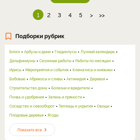
1
2
3
4
5
>
>>
Подборки рубрик
Блоги
Арбузы и дыни
Гладиолусы
Лунный календарь
Дельфиниумы
Сезонные работы
Работы по месяцам
Ирисы
Мероприятия и события
Клематисы и княжики
Бобовые
Абрикосы и сливы
Актинидия
Деревья
Строительство дома
Болезни и вредители
Почва и удобрения
Зелень и пряности
Соседство и севооборот
Теплицы и укрытия
Овощи
Плодовые деревья
Ягоды
Показать все