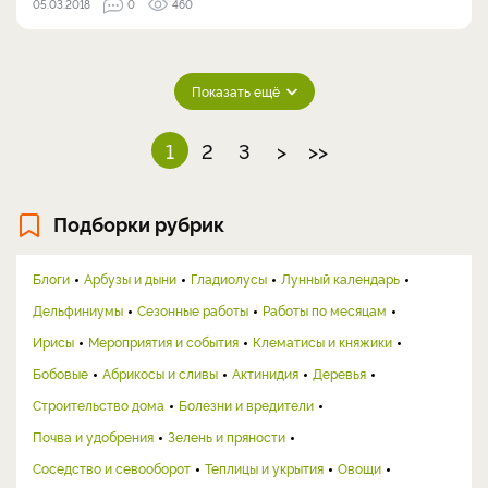
05.03.2018
0
460
Показать ещё
1
2
3
>
>>
Подборки рубрик
Блоги
Арбузы и дыни
Гладиолусы
Лунный календарь
Дельфиниумы
Сезонные работы
Работы по месяцам
Ирисы
Мероприятия и события
Клематисы и княжики
Бобовые
Абрикосы и сливы
Актинидия
Деревья
Строительство дома
Болезни и вредители
Почва и удобрения
Зелень и пряности
Соседство и севооборот
Теплицы и укрытия
Овощи