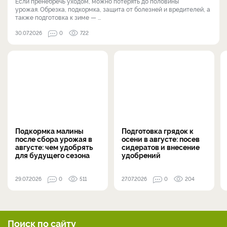
Если пренебречь уходом, можно потерять до половины
урожая. Обрезка, подкормка, защита от болезней и вредителей, а
также подготовка к зиме — ...
30.07.2026
0
722
Подкормка малины
Подготовка грядок к
после сбора урожая в
осени в августе: посев
августе: чем удобрять
сидератов и внесение
для будущего сезона
удобрений
29.07.2026
0
511
27.07.2026
0
204
Поиск по сайту