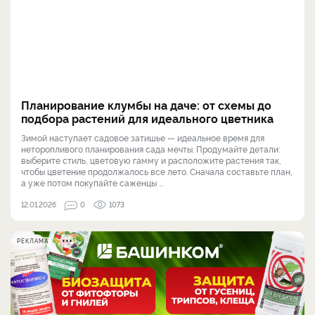
Планирование клумбы на даче: от схемы до
подбора растений для идеального цветника
Зимой наступает садовое затишье — идеальное время для
неторопливого планирования сада мечты. Продумайте детали:
выберите стиль, цветовую гамму и расположите растения так,
чтобы цветение продолжалось все лето. Сначала составьте план,
а уже потом покупайте саженцы ...
12.01.2026
0
1073
РЕКЛАМА