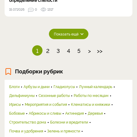
15.07.2026
0
1317
Показать ещё
1
2
3
4
5
>
>>
Подборки рубрик
Блоги
Арбузы и дыни
Гладиолусы
Лунный календарь
Дельфиниумы
Сезонные работы
Работы по месяцам
Ирисы
Мероприятия и события
Клематисы и княжики
Бобовые
Абрикосы и сливы
Актинидия
Деревья
Строительство дома
Болезни и вредители
Почва и удобрения
Зелень и пряности