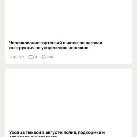
Черенкование гортензий в июле: пошаговая
инструкция по укоренению черенков
15.07.2026
0
849
Уход за тыквой в августе: полив, подкормка и
определение спелости