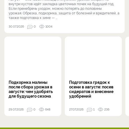
внутри кустов идёт закладка цветочных почек на будущий год.
Если пренебречь уходом, можно потерять до половины
урожая. Обрезка, подкормка, защита от болезней и вредителей, а
также подготовка к зиме — ...
30.07.2026
0
1004
Подкормка малины
Подготовка грядок к
после сбора урожая в
осени в августе: посев
августе: чем удобрять
сидератов и внесение
для будущего сезона
удобрений
29.07.2026
0
648
27.07.2026
1
236