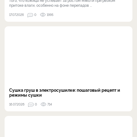
того, что кожица не успевает за ростом мякоти при резком
притоке влаги, особенно на фоне перепадов ...
17.07.2026
0
1995
Сушка груш в электросушилке: пошаговый рецепт и
режимы сушки
16.07.2026
0
714