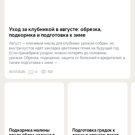
Уход за клубникой в августе: обрезка,
подкормка и подготовка к зиме
Август — ключевой месяц для клубники: урожай собран, но
внутри кустов идёт закладка цветочных почек на будущий год.
Если пренебречь уходом, можно потерять до половины
урожая. Обрезка, подкормка, защита от болезней и вредителей, а
также подготовка к зиме — ...
30.07.2026
0
722
Подкормка малины
Подготовка грядок к
после сбора урожая в
осени в августе: посев