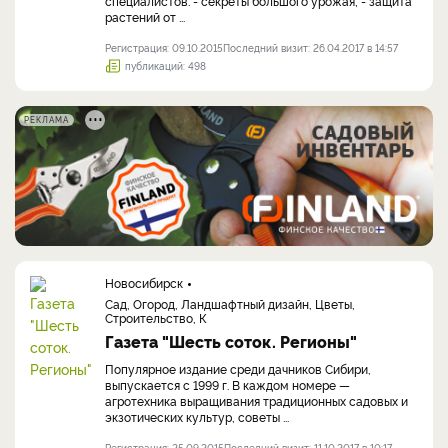
специалистов. - секреты большого урожая; - защита
растений от ...
Регистрация: 09.10.2015
Последний визит: 26.04.2017 в 14:57
публикаций: 498
РЕКЛАМА
Новосибирск
Сад, Огород, Ландшафтный дизайн, Цветы,
Строительство, К
Газета "Шесть соток. Регионы"
Популярное издание среди дачников Сибири,
выпускается с 1999 г. В каждом номере —
агротехника выращивания традиционных садовых и
экзотических культур, советы ...
Регистрация: 25.09.2015
Последний визит: 11.10.2017 в 10:17