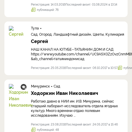
Регистрация: 14.03.2016
Последний визит: 01.08.2024 в 13:14
публикаций: 76
Тула
Сад, Огород, Ландшафтный дизайн, Цветы, Кулинария
Сергей
НАШ КАНАЛ НА ЮТУБЕ--ТАТЬЯНИН ДОМ И САД
https://www.youtube.com/channel/UC9A5X0ZzOvzCnmM
&ab_channel=татьяниндомисад
Регистрация: 25.05.2016
Последний визит: 06.10.2017 в 10:57
публи
Мичуринск
Сад
Ходоркин Иван Николаевич
Работаю давно в НИИ им. И.В. Мичурина, сейчас
старший лаборант-исследователь отдела ягодных
культур. Много времени отдаю полевым
исследованиям. Изучаю ...
Регистрация: 23.08.2016
Последний визит: 24.05.2017 в 15:46
публикаций: 48