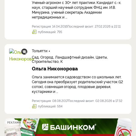
Ученый-агроном с 30+ лет практики. Кандидат с.-х.
наук, старший научный сотрудник ФНЦ им. И.В.
Мичурина, ученый секретарь Академии
нетрадиционных и ...
Регистрация: 14.04.2016
Последний визит: 27.02.2026 в 22:11
публикаций: 795
Тольятти
Сад, Огород, Ландшафтный дизайн, Цветы,
Строительство, К
Ольга Никонорова
Ольга занимается садоводством со школьных лет.
Сегодня она преобразует родительский участок (12
соток), совмещая огород, плодовые деревья,
кустарники и ...
Регистрация: 08.08.2017
Последний визит: 02.08.2026 в 17:32
публикаций: 564
РЕКЛАМА