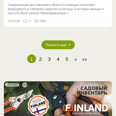
Современные достижения в области селекции позволяют
выращивать в северных широтах культуры, о которых раньше и
мечтать было нельзя. Районированные с...
17.10.2024
0
2390
Показать ещё
1
2
3
4
5
>
>>
РЕКЛАМА