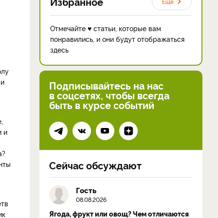
Избранное
Еще
Отмечайте ♥ статьи, которые вам
понравились, и они будут отображаться
здесь
олу
 и
Подписывайтесь на нас
в соцсетях, чтобы всегда
быть в курсе событий
,
и и
а?
Сейчас обсуждают
нты
Гость
08.08.2026
етв
Ягода, фрукт или овощ? Чем отличаются
ик