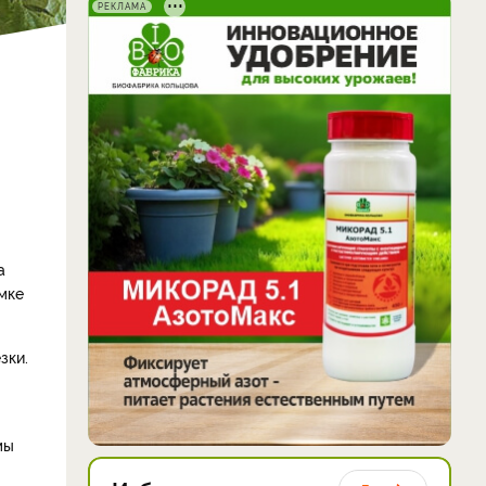
РЕКЛАМА
а
мке
зки.
мы