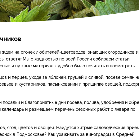
ачников
 ждем на огонек любителей-цветоводов, знающих огородников и
осы ответят.Мы с жадностью по всей России собираем статьи,
есные и нужные материалы удобно было почитать и посмотреть.
в и перцев, уходе за яблоней, грушей и сливой, посеве семян н
еревьев и кустарников, пасынковании и прищипке овощей, подкор
 посадки и благоприятные дни посева, полива, удобрения и обре
 календарь и размещаем перечень сезонных работ с января по
в, ягод, цветов и овощей. Найдутся хитрые садоводческие прие
 чеснок в Подмосковье? Как ухаживать за виноградом в Средней