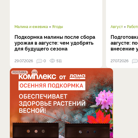
Малина и ежевика
Ягоды
Август
Работ
Подкормка малины после сбора
Подготовка
урожая в августе: чем удобрять
августе: п
для будущего сезона
внесение 
29.07.2026
0
511
27.07.2026
РЕКЛАМА