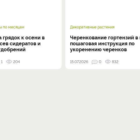
ы по месяцам
Декоративные растения
 грядок к осени в
Черенкование гортензий в 
осев сидератов и
пошаговая инструкция по
удобрений
укоренению черенков
1
204
15.07.2026
0
832