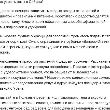
ак укрыть розы в Сибири?
здоровье сеянцев, защитить молодые всходы от напастей и
 диетой и правильным питанием. Посетители с радостью делятся
абирают силу. Вместе ищем действенные способы эффективной
мы подкормок и удобрений.
ыбираете лучшие образцы для засолки? Стремитесь подать к ст
ся от сорняков? Смело спрашивайте в рубрике «Вопрос-Ответ»
жем, агрономы, научные сотрудники и опытные любители с
зками.
 наполненные красотой растений и щедрым урожаем! Расскажите
ие заморские новинки рискнули попробовать. Покажите фотографи
 с удовольствием узнают, что выращивают в Забайкалье и
даете и покупаете саженцы? Ищете редкие коллекционные семен
поиске и предоставлении услуг.А вдруг найдутся помидоры-гига
авкой с Урала!
лядывайте в Полезные рецепты – для здорового тела и вкусного
зысканные заготовки, салаты, компоты и шашлыки – все, чтораду
ми. Антонов сад рад всем, для кого дача и земледелие – источн