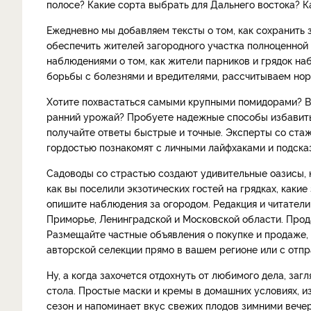
полосе? Какие сорта выбрать для Дальнего востока? К
Ежедневно мы добавляем тексты о том, как сохранить 
обеспечить жителей загородного участка полноценной
наблюдениями о том, как жители парников и грядок н
борьбы с болезнями и вредителями, рассчитываем нор
Хотите похвастаться самыми крупными помидорами? В
ранний урожай? Пробуете надежные способы избавить
получайте ответы быстрые и точные. Эксперты со ста
гордостью познакомят с личными лайфхаками и подска
Садоводы со страстью создают удивительные оазисы,
как вы поселили экзотических гостей на грядках, как
опишите наблюдения за огородом. Редакция и читатели
Приморье, Ленинградской и Московской области. Про
Размещайте частные объявления о покупке и продаже, 
авторской селекции прямо в вашем регионе или с отпр
Ну, а когда захочется отдохнуть от любимого дела, заг
стола. Простые маски и кремы в домашних условиях, и
сезон и напоминает вкус свежих плодов зимними вечера