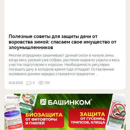
Полезные советы для защиты дачи от
воровства зимой: спасаем свое имущество от
злоумышленников
Многие огородники заканчивают дачный сезон в начале зимы,
когда весь урожай уже собран, растения надежно укрыты и весь
участок подготовлен к морозам. Необходимость регулярно
посещать дачу в холодное время года отпадает. Оставленные
хозяевами домики нередко становятся предметом ...
13.12.2022
0
733
РЕКЛАМА