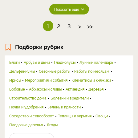
Показать ещё
1
2
3
>
>>
Подборки рубрик
Блоги
Арбузы и дыни
Гладиолусы
Лунный календарь
Дельфиниумы
Сезонные работы
Работы по месяцам
Ирисы
Мероприятия и события
Клематисы и княжики
Бобовые
Абрикосы и сливы
Актинидия
Деревья
Строительство дома
Болезни и вредители
Почва и удобрения
Зелень и пряности
Соседство и севооборот
Теплицы и укрытия
Овощи
Плодовые деревья
Ягоды