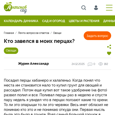
КАЛЕНДАРЬ ДАЧНИКА
САД И ОГОРОД
ЦВЕТЫ И РАСТЕНИЯ
ДАЧНЫ
Главная
Лента вопросов-ответов
Овощи
Задать вопрос
Кто завелся в моих перцах?
Овощи
Журин Александр
24.12.2025
0
182
Посадил перцы хабанеро и халапеньо. Когда понял что
места им становится мало то купил грунт для овощей и
рассадил. Потом еще купил вот такое удобрение (на фото)
развел полил и все. Поливал перцы раз в неделю и спустя
пару недель я увидел что в перцах ползают какие то хрени.
То ли это опарыши то ли это червяки. Весь инет облазил не
понимаю кто это и не понимаю откуда они. Первая мысль
была это было в грунте. Взял самый большой горшок в