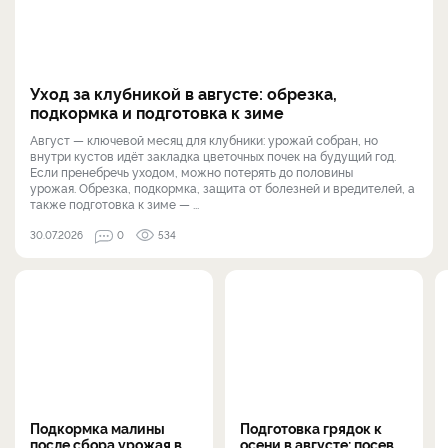
Уход за клубникой в августе: обрезка,
подкормка и подготовка к зиме
Август — ключевой месяц для клубники: урожай собран, но
внутри кустов идёт закладка цветочных почек на будущий год.
Если пренебречь уходом, можно потерять до половины
урожая. Обрезка, подкормка, защита от болезней и вредителей, а
также подготовка к зиме — ...
30.07.2026
0
534
Подкормка малины
Подготовка грядок к
после сбора урожая в
осени в августе: посев