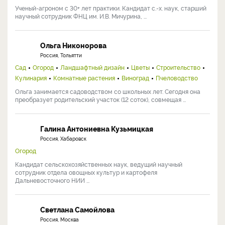
Ученый-агроном с 30+ лет практики. Кандидат с.-х. наук, старший
научный сотрудник ФНЦ им. И.В. Мичурина, ...
Ольга Никонорова
Россия, Тольятти
Сад
Огород
Ландшафтный дизайн
Цветы
Строительство
Кулинария
Комнатные растения
Виноград
Пчеловодство
Ольга занимается садоводством со школьных лет. Сегодня она
преобразует родительский участок (12 соток), совмещая ...
Галина Антониевна Кузьмицкая
Россия, Хабаровск
Огород
Кандидат сельскохозяйственных наук, ведущий научный
сотрудник отдела овощных культур и картофеля
Дальневосточного НИИ ...
Светлана Самойлова
Россия, Москва