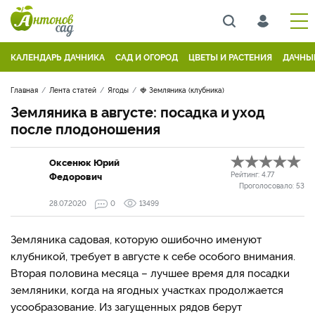
КАЛЕНДАРЬ ДАЧНИКА
САД И ОГОРОД
ЦВЕТЫ И РАСТЕНИЯ
ДАЧНЫ
Главная
Лента статей
Ягоды
🍓 Земляника (клубника)
Земляника в августе: посадка и уход
после плодоношения
Оксенюк Юрий
Федорович
Рейтинг:
4.77
Проголосовало:
53
28.07.2020
0
13499
Земляника садовая, которую ошибочно именуют
клубникой, требует в августе к себе особого внимания.
Вторая половина месяца – лучшее время для посадки
земляники, когда на ягодных участках продолжается
усообразование. Из загущенных рядов берут