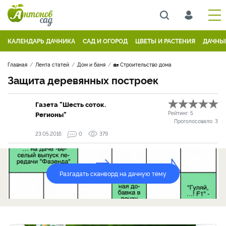
КАЛЕНДАРЬ ДАЧНИКА
САД И ОГОРОД
ЦВЕТЫ И РАСТЕНИЯ
ДАЧНЫ
Главная
Лента статей
Дом и баня
🏡 Строительство дома
Защита деревянных построек
Газета "Шесть соток.
Регионы"
Рейтинг:
5
Проголосовало:
3
23.05.2016
0
379
Разгадать сканворд на дачную тему