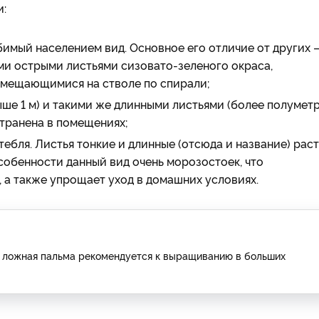
и:
имый населением вид. Основное его отличие от других 
ми острыми листьями сизовато-зеленого окраса,
змещающимися на стволе по спирали;
ше 1 м) и такими же длинными листьями (более полуметр
странена в помещениях;
стебля. Листья тонкие и длинные (отсюда и название) рас
собенности данный вид очень морозостоек, что
 а также упрощает уход в домашних условиях.
м) ложная пальма рекомендуется к выращиванию в больших