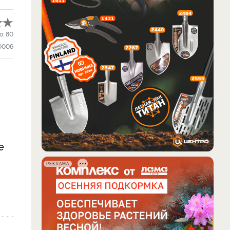
о:
80
0006
е
РЕКЛАМА