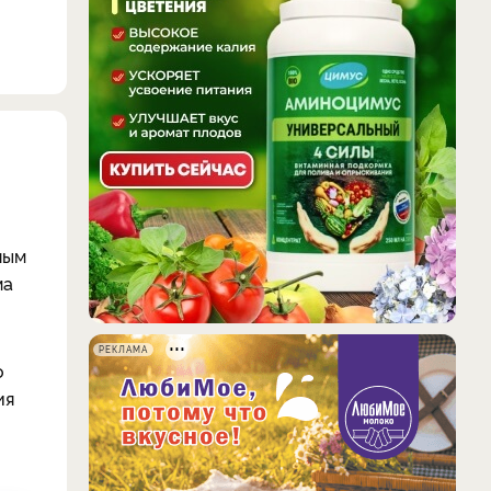
ным
ма
РЕКЛАМА
о
ия