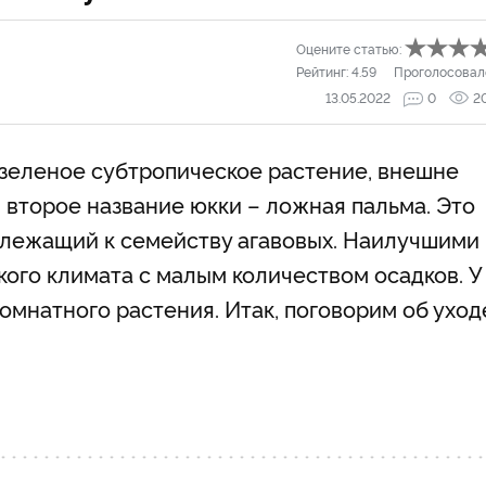
Оцените статью:
Рейтинг:
4.59
Проголосовал
13.05.2022
0
2
озеленое субтропическое растение, внешне
 второе название юкки – ложная пальма. Это
длежащий к семейству агавовых. Наилучшими
кого климата с малым количеством осадков. У
омнатного растения. Итак, поговорим об уход