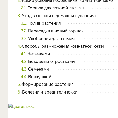
2.
Какие условия необходимы комнатной юкке
2.1.
Горшок для ложной пальмы
3.
Уход за юккой в домашних условиях
3.1.
Полив растения
3.2.
Пересадка в новый горшок
3.3.
Удобрения для пальмы
4.
Способы размножения комнатной юкки
4.1.
Черенками
4.2.
Боковыми отростками
4.3.
Семенами
4.4.
Верхушкой
5.
Формирование растения
6.
Болезни и вредители юкки