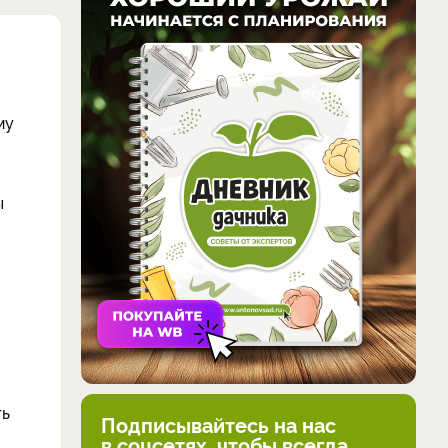
му
ы
ть
Подписывайтесь на нас
в соцсетях, чтобы всегда