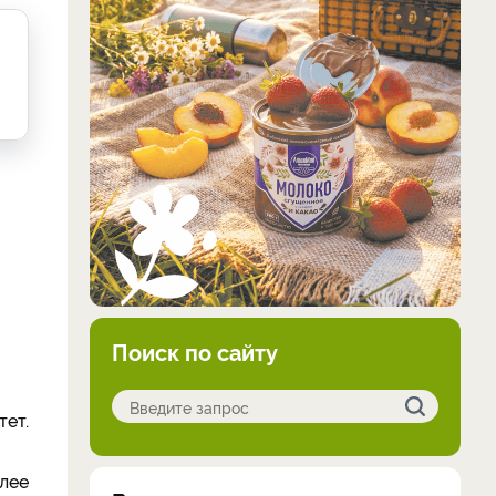
Поиск по сайту
тет.
олее