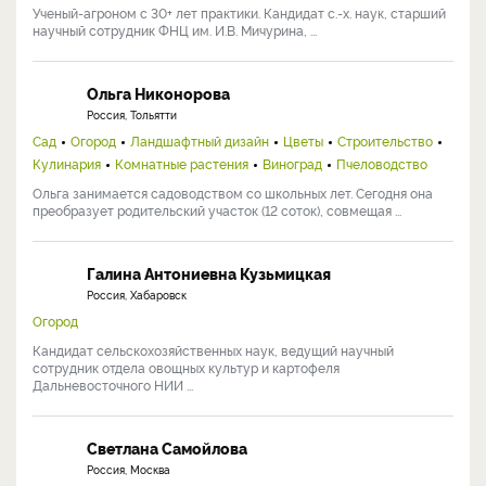
Ученый-агроном с 30+ лет практики. Кандидат с.-х. наук, старший
научный сотрудник ФНЦ им. И.В. Мичурина, ...
Ольга Никонорова
Россия, Тольятти
Сад
Огород
Ландшафтный дизайн
Цветы
Строительство
Кулинария
Комнатные растения
Виноград
Пчеловодство
Ольга занимается садоводством со школьных лет. Сегодня она
преобразует родительский участок (12 соток), совмещая ...
Галина Антониевна Кузьмицкая
Россия, Хабаровск
Огород
Кандидат сельскохозяйственных наук, ведущий научный
сотрудник отдела овощных культур и картофеля
Дальневосточного НИИ ...
Светлана Самойлова
Россия, Москва