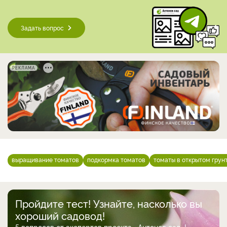
Задать вопрос
РЕКЛАМА
выращивание томатов
подкормка томатов
томаты в открытом грун
Пройдите тест! Узнайте, насколько вы
хороший садовод!
5 вопросов от экспертов проекта «Антонов сад»!