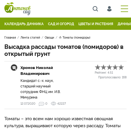
КАЛЕНДАРЬ ДАЧНИКА
САД И ОГОРОД
ЦВЕТЫ И РАСТЕНИЯ
ДАЧНЫ
Главная
Лента статей
Овощи
🍅 Томаты (помидоры)
Высадка рассады томатов (помидоров) в
открытый грунт
Хромов Николай
Владимирович
Рейтинг:
4.51
Проголосовало:
168
Кандидат с.-х. наук,
старший научный
сотрудник ФНЦ им. И.В.
Мичурина
12.07.2020
0
42227
Томаты – это всем нам хорошо известная овощная
культура, выращивают которую через рассаду. Томаты