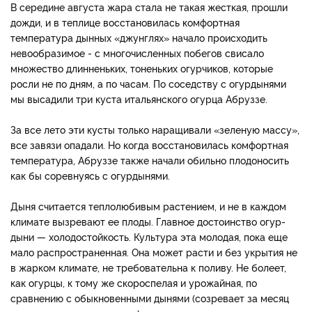
В середине августа жа­ра стала не такая жесткая, прошли
дожди, и в теплице восстановилась комфортная
температура дынных «джунглях» начало происходить
невообразимое - с многочисленных побегов свисало
множество длиннень­ких, тоненьких огурчиков, ко­торые
росли не по дням, а по часам. По соседству с огурдынями
мы высадили три куста итальянского огурца Абруззе.
За все лето эти кусты только наращивали «зеленую массу»,
все завязи опадали. Но когда восстановилась комфортная
температура, Абруззе также начали обильно плодоносить
как бы соревнуясь с огурдынями.
Дыня считается теплолюбивым растением, и не в каждом
кли­мате вызревают ее плоды. Главное достоинство огур­
дыни — холодостойкость. Культура эта молодая, пока еще
мало распространенная. Она может расти и без укры­тия не
в жарком климате, не требовательна к поливу. Не болеет,
как огурцы, к тому же скороспелая и урожайная, по
сравнению с обыкновенными дынями (созревает за месяц