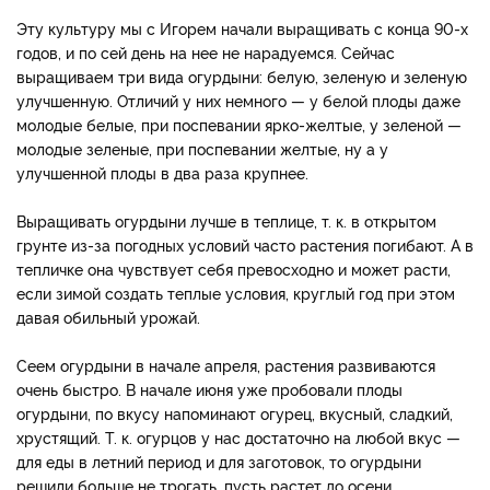
Эту культуру мы с Игорем начали выращивать с конца 90-х
годов, и по сей день на нее не нарадуемся. Сейчас
выращиваем три вида огурдыни: белую, зеленую и зеле­ную
улучшенную. Отличий у них немного — у белой плоды даже
молодые белые, при по­спевании ярко-желтые, у зе­леной —
молодые зеленые, при поспевании желтые, ну а у
улучшенной плоды в два раза крупнее.
Выращивать огурдыни лучше в теплице, т. к. в от­крытом
грунте из-за погодных условий часто растения погибают. А в
тепличке она чувству­ет себя превосходно и может расти,
если зимой создать теплые условия, круглый год при этом
давая обильный урожай.
Сеем огурдыни в начале апреля, растения развиваются
очень быстро. В начале июня уже пробовали плоды
огурдыни, по вкусу напоминают огурец, вкусный, сладкий,
хрустящий. Т. к. огурцов у нас достаточно на любой вкус —
для еды в лет­ний период и для за­готовок, то огурдыни
решили больше не трогать, пусть растет до осени.