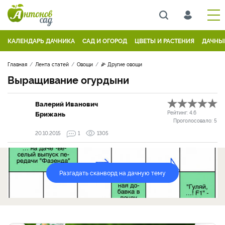
КАЛЕНДАРЬ ДАЧНИКА
САД И ОГОРОД
ЦВЕТЫ И РАСТЕНИЯ
ДАЧНЫ
Главная
Лента статей
Овощи
🌽 Другие овощи
Выращивание огурдыни
Валерий Иванович
Брижань
Рейтинг:
4.6
Проголосовало:
5
20.10.2015
1
1305
Разгадать сканворд на дачную тему