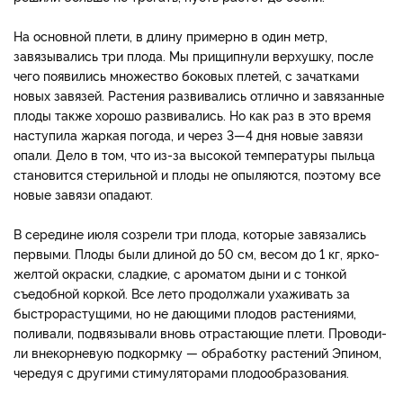
На основной плети, в длину примерно в один метр,
завязыва­лись три плода. Мы при­щипнули верхушку, после
чего появились множество боковых плетей, с зачатками
новых завязей. Рас­тения развивались отлично и завязанные
плоды также хорошо раз­вивались. Но как раз в это время
наступила жаркая погода, и через 3—4 дня новые завязи
опа­ли. Дело в том, что из-за высокой температуры пыльца
становится стерильной и плоды не опыляются, поэто­му все
новые завязи опадают.
В середине июля созрели три плода, которые завязались
первыми. Плоды были дли­ной до 50 см, весом до 1 кг, ярко-
желтой окраски, слад­кие, с ароматом дыни и с тон­кой
съедобной коркой. Все лето продолжали ухаживать за
быстрорастущими, но не дающими плодов растениями,
поливали, подвязывали вновь отрастающие плети. Проводи­
ли внекорневую подкормку — обработку растений Эпином,
чередуя с другими стимулято­рами плодообразования.