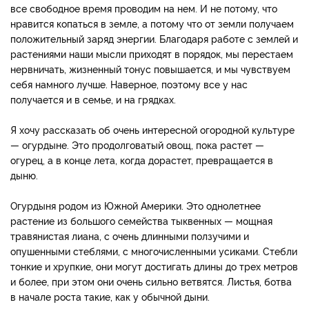
все свободное время проводим на нем. И не пото­му, что
нравится копаться в земле, а потому что от земли получаем
положительный за­ряд энергии. Благодаря ра­боте с землей и
растениями наши мысли приходят в по­рядок, мы перестаем
нервни­чать, жизненный тонус повы­шается, и мы чувствуем
себя намного лучше. Наверное, поэтому все у нас
получается и в семье, и на грядках.
Я хочу рассказать об очень интересной ого­родной культуре
— огурдыне. Это продолговатый овощ, по­ка растет —
огурец, а в конце лета, когда дорастет, превра­щается в
дыню.
Огурдыня ро­дом из Южной Америки. Это однолетнее
растение из боль­шого семейства тыквенных — мощная
травянистая лиана, с очень длинными ползучими и
опушенными стеблями, с многочисленными усиками. Стебли
тонкие и хрупкие, они могут достигать длины до трех метров
и более, при этом они очень сильно ветвятся. Листья, ботва
в начале роста такие, как у обычной дыни.