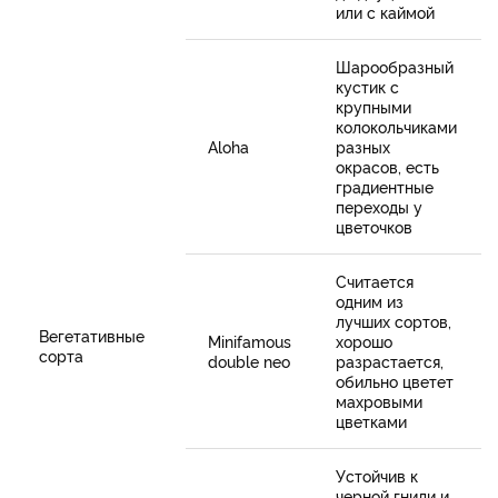
или с каймой
Шарообразный
кустик с
крупными
колокольчиками
Aloha
разных
окрасов, есть
градиентные
переходы у
цветочков
Cчитается
одним из
лучших сортов,
Вегетативные
Minifamous
хорошо
сорта
double neo
разрастается,
обильно цветет
махровыми
цветками
Устойчив к
черной гнили и