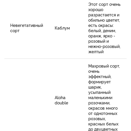
Этот сорт очень
хорошо
разрастается и
обильно цветет,
Невегетативный
есть окрасы:
Каблум
сорт
белый, деним,
оранж, ярко -
розовый и
нежно-розовый,
желтый
Махровый сорт,
очень
эффектный,
формирует
шарик,
усыпанный
Aloha
маленькими
double
розочками,
окрасов много
от однотонных
розовых,
красных белых
до двуцветных