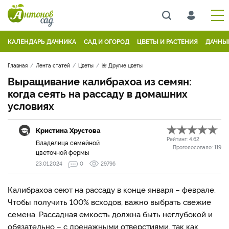
КАЛЕНДАРЬ ДАЧНИКА
САД И ОГОРОД
ЦВЕТЫ И РАСТЕНИЯ
ДАЧНЫ
Главная
Лента статей
Цветы
🌺 Другие цветы
Выращивание калибрахоа из семян:
когда сеять на рассаду в домашних
условиях
Кристина Хрустова
Рейтинг:
4.62
Владелица семейной
Проголосовало:
119
цветочной фермы
23.01.2024
0
29796
Калибрахоа сеют на рассаду в конце января – феврале.
Чтобы получить 100% всходов, важно выбрать свежие
семена. Рассадная емкость должна быть неглубокой и
обязательно – с дренажными отверстиями, так как