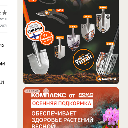
ло:
11
2874
их
ом
ки
РЕКЛАМА