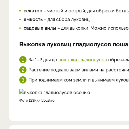
секатор
– чистый и острый, для обрезки ботвы
емкость
– для сбора луковиц.
садовые вилы
– для выкопки. Можно использо
Выкопка луковиц гладиолусов поша
За 1–2 дня до
выкопки гладиолусов
обрезаем 
Растение подкапываем вилами на расстоянии
Приподнимаем ком земли и вынимаем луковиц
фото 123RF/flibustiro