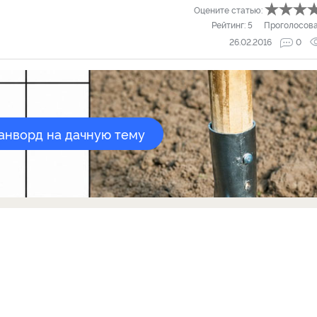
Оцените статью:
Рейтинг:
5
Проголосов
26.02.2016
0
канворд на дачную тему