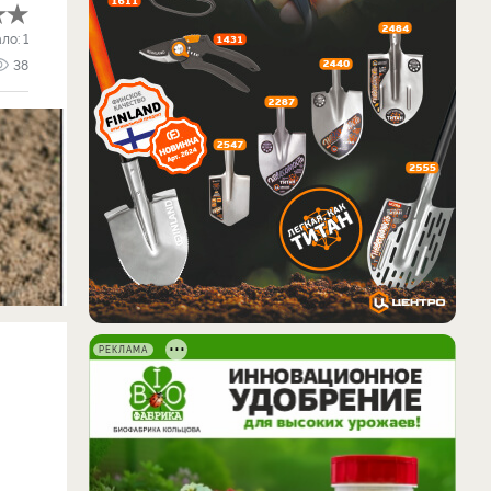
ало:
1
38
РЕКЛАМА