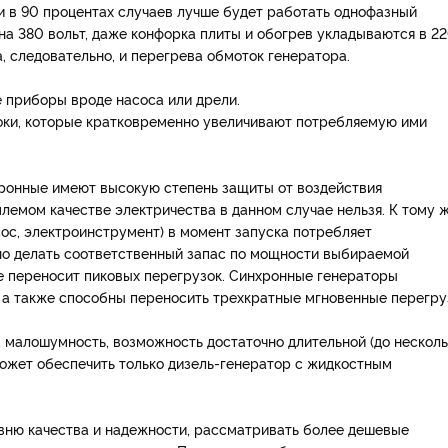
если в 90 процентах случаев лучше будет работать однофазный
на 380 вольт, даже конфорка плиты и обогрев укладываются в 2
а, следовательно, и перегрева обмоток генератора.
е приборы вроде насоса или дрели.
токи, которые кратковременно увеличивают потребляемую ими
ронные имеют высокую степень защиты от воздействия
лемом качестве электричества в данном случае нельзя. К тому 
асос, электроинструмент) в момент запуска потребляет
о делать соответственный запас по мощности выбираемой
е переносит пиковых перегрузок. Синхронные генераторы
 а также способны переносить трехкратные мгновенные перегру
 малошумность, возможность достаточно длительной (до несколь
может обеспечить только дизель-генератор с жидкостным
овню качества и надежности, рассматривать более дешевые