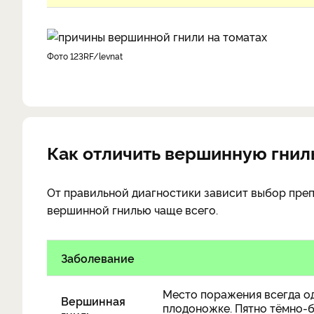
фото 123RF/levnat
Как отличить вершинную гниль
От правильной диагностики зависит выбор препа
вершинной гнилью чаще всего.
Заболевание
Место поражения всегда од
Вершинная
плодоножке. Пятно тёмно-бу