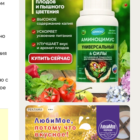
ом
но
ния
но с
вое
РЕКЛАМА