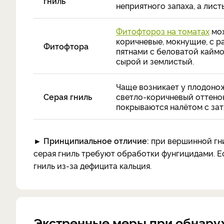
гниль
неприятного запаха, а лис
Фитофтороз на томатах
мож
коричневые, мокнущие, с 
Фитофтора
пятнами с беловатой каймо
сырой и землистый.
Чаще возникает у плодонож
Серая гниль
светло-коричневый оттенок
покрываются налётом с зат
► Принципиальное отличие:
при вершинной гни
серая гниль требуют обработки фунгицидами. Ес
гниль из-за дефицита кальция.
Экстренные меры при обнару