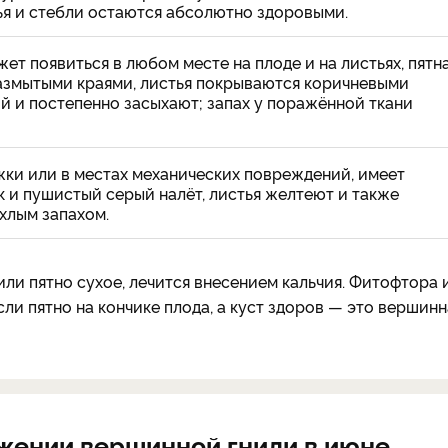
тья и стебли остаются абсолютно здоровыми.
ет появиться в любом месте на плоде и на листьях, пятн
размытыми краями, листья покрываются коричневыми
й и постепенно засыхают; запах у поражённой ткани
ки или в местах механических повреждений, имеет
 и пушистый серый налёт, листья желтеют и также
хлым запахом.
ли пятно сухое, лечится внесением кальчия. Фитофтора 
ли пятно на кончике плода, а куст здоров — это вершинн
жении вершинной гнили в июне