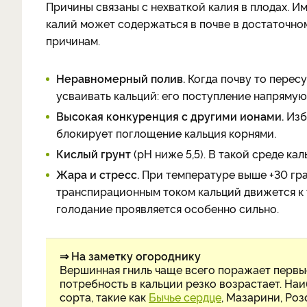
Причины связаны с нехваткой калия в плодах. Им
калий может содержаться в почве в достаточном
причинам.
Неравномерный полив.
Когда почву то перес
усваивать кальций: его поступление напрямую
Высокая конкуренция с другими ионами.
Изб
блокирует поглощение кальция корнями.
Кислый грунт
(рН ниже 5,5). В такой среде ка
Жара и стресс.
При температуре выше +30 гра
транспирационным током кальций движется к 
голодание проявляется особенно сильно.
⇒ На заметку огороднику
Вершинная гниль чаще всего поражает первые
потребность в кальции резко возрастает. Н
сорта, такие как
Бычье сердце
, Мазарини, Ро