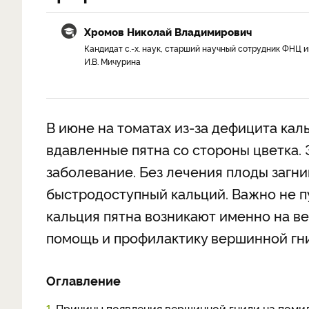
Хромов Николай Владимирович
Кандидат с.-х. наук, старший научный сотрудник ФНЦ и
И.В. Мичурина
В июне на томатах из-за дефицита ка
вдавленные пятна со стороны цветка. 
заболевание. Без лечения плоды загни
быстродоступный кальций. Важно не п
кальция пятна возникают именно на в
помощь и профилактику вершинной гни
Оглавление
1.
Причины появления вершинной гнили на поми