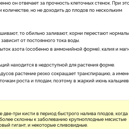
енно он отвечает за прочность клеточных стенок. При эт
 количестве, но не доходить до плодов по нескольким
ушивают, то обильно заливают, корни перестают нормаль
 зависит от постоянного тока воды.
ыток азота (особенно в аммонийной форме), калия и маг
льций находится в недоступной для растения форме.
дусов растение резко сокращает транспирацию, а имен
точкам роста и плодам, поэтому в жаркий июнь кальцие
 две-три кисти в период быстрого налива плодов, когда
аиболее склонны к заболеванию крупноплодные мясистые
зовый гигант, и некоторые сливовидные.