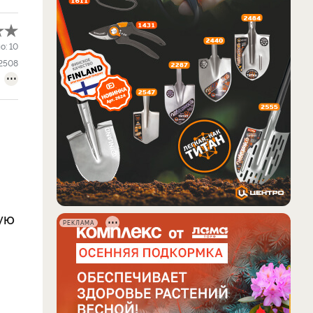
о:
10
2508
ую
РЕКЛАМА