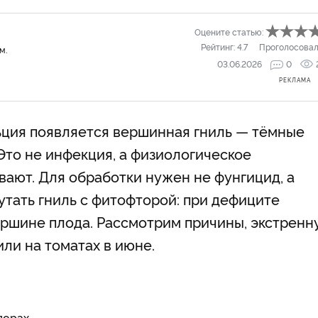
Оцените статью:
Рейтинг:
4.7
Проголосовал
м.
03.06.2026
0
РЕКЛАМА
льция появляется вершинная гниль — тёмные
Это не инфекция, а физиологическое
вают. Для обработки нужен не фунгицид, а
утать гниль с фитофторой: при дефиците
ершине плода. Рассмотрим причины, экстренн
ли на томатах в июне.
дорах