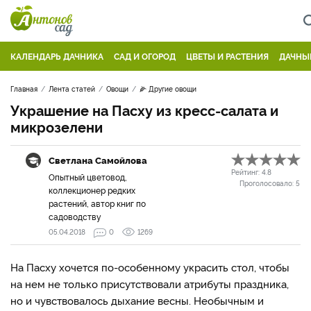
КАЛЕНДАРЬ ДАЧНИКА
САД И ОГОРОД
ЦВЕТЫ И РАСТЕНИЯ
ДАЧНЫ
Главная
Лента статей
Овощи
🌽 Другие овощи
Украшение на Пасху из кресс-салата и
микрозелени
Светлана Самойлова
Рейтинг:
4.8
Опытный цветовод,
Проголосовало:
5
коллекционер редких
растений, автор книг по
садоводству
05.04.2018
0
1269
На Пасху хочется по-особенному украсить стол, чтобы
на нем не только присутствовали атрибуты праздника,
но и чувствовалось дыхание весны. Необычным и