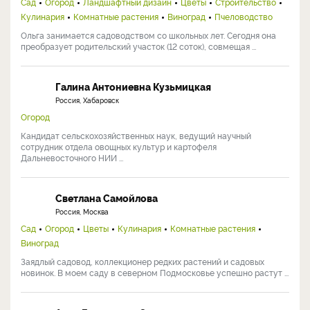
Сад
Огород
Ландшафтный дизайн
Цветы
Строительство
Кулинария
Комнатные растения
Виноград
Пчеловодство
Ольга занимается садоводством со школьных лет. Сегодня она
преобразует родительский участок (12 соток), совмещая ...
Галина Антониевна Кузьмицкая
Россия, Хабаровск
Огород
Кандидат сельскохозяйственных наук, ведущий научный
сотрудник отдела овощных культур и картофеля
Дальневосточного НИИ ...
Светлана Самойлова
Россия, Москва
Сад
Огород
Цветы
Кулинария
Комнатные растения
Виноград
Заядлый садовод, коллекционер редких растений и садовых
новинок. В моем саду в северном Подмосковье успешно растут ...