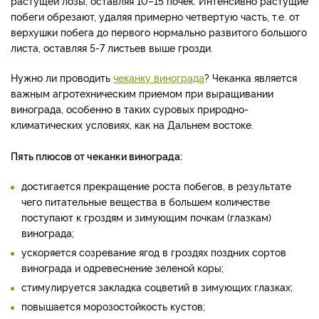
растущей лозы, оставляя 10–15 почек. Интенсивно растущие
побеги обрезают, удаляя примерно четвертую часть, т.е. от
верхушки побега до первого нормально развитого большого
листа, оставляя 5-7 листьев выше грозди.
Нужно ли проводить
чеканку винограда
? Чеканка является
важным агротехническим приемом при выращивании
винограда, особенно в таких суровых природно-
климатических условиях, как на Дальнем востоке.
Пять плюсов от чеканки винограда:
достигается прекращение роста побегов, в результате
чего питательные вещества в большем количестве
поступают к гроздям и зимующим почкам (глазкам)
винограда;
ускоряется созревание ягод в гроздях поздних сортов
винограда и одревеснение зеленой коры;
стимулируется закладка соцветий в зимующих глазках;
повышается морозостойкость кустов;