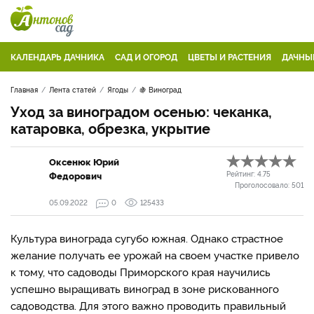
КАЛЕНДАРЬ ДАЧНИКА
САД И ОГОРОД
ЦВЕТЫ И РАСТЕНИЯ
ДАЧНЫ
Главная
Лента статей
Ягоды
🍇 Виноград
Уход за виноградом осенью: чеканка,
катаровка, обрезка, укрытие
Оксенюк Юрий
Федорович
Рейтинг:
4.75
Проголосовало:
501
05.09.2022
0
125433
Культура винограда сугубо южная. Однако страстное
желание получать ее урожай на своем участке привело
к тому, что садоводы Приморского края научились
успешно выращивать виноград в зоне рискованного
садоводства. Для этого важно проводить правильный