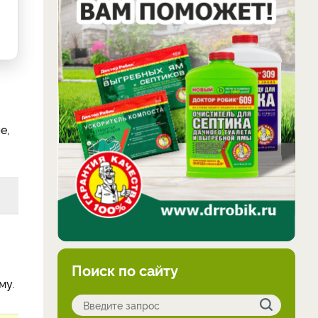
е,
Поиск по сайту
му.