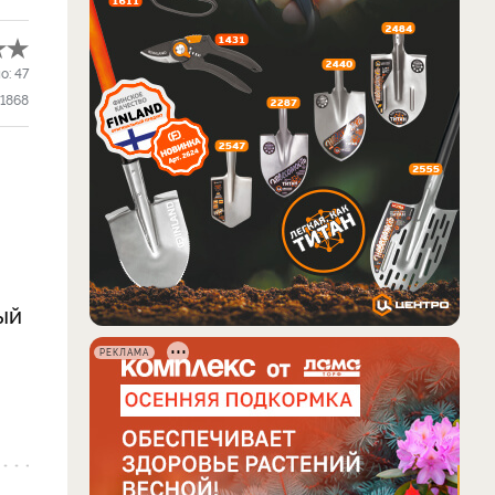
о:
47
11868
ый
РЕКЛАМА