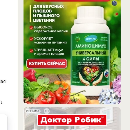
лая
д.
РЕКЛАМА