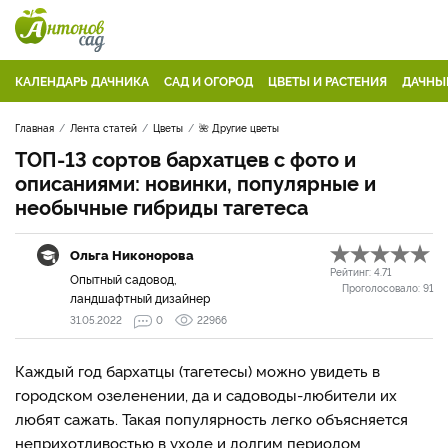
КАЛЕНДАРЬ ДАЧНИКА
САД И ОГОРОД
ЦВЕТЫ И РАСТЕНИЯ
ДАЧНЫ
Главная
Лента статей
Цветы
🌺 Другие цветы
ТОП-13 сортов бархатцев с фото и
описаниями: новинки, популярные и
необычные гибриды тагетеса
Ольга Никонорова
Рейтинг:
4.71
Опытный садовод,
Проголосовало:
91
ландшафтный дизайнер
31.05.2022
0
22966
Каждый год бархатцы (тагетесы) можно увидеть в
городском озеленении, да и садоводы-любители их
любят сажать. Такая популярность легко объясняется
неприхотливостью в уходе и долгим периодом