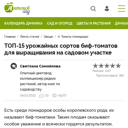
КАЛЕНДАРЬ ДАЧНИКА
САД И ОГОРОД
ЦВЕТЫ И РАСТЕНИЯ
ДАЧНЫ
Главная
Лента статей
Овощи
🍅 Томаты (помидоры)
ТОП-15 урожайных сортов биф-томатов
для выращивания на садовом участке
Светлана Самойлова
Рейтинг:
4.67
Опытный цветовод,
Проголосовало:
164
коллекционер редких
растений, автор книг по
садоводству
04.02.2022
10
41073
Есть среди помидоров особы королевского рода, их
называют биф-томатами. Таким плодам оказывают
особое уважение и всячески гордятся результатом,