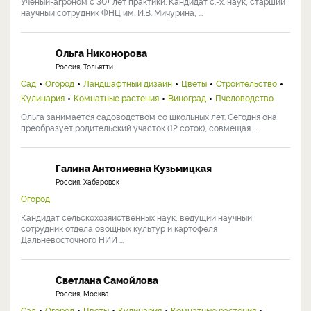
Ученый-агроном с 30+ лет практики. Кандидат с.-х. наук, старший
научный сотрудник ФНЦ им. И.В. Мичурина, ...
Ольга Никонорова
Россия, Тольятти
Сад
Огород
Ландшафтный дизайн
Цветы
Строительство
Кулинария
Комнатные растения
Виноград
Пчеловодство
Ольга занимается садоводством со школьных лет. Сегодня она
преобразует родительский участок (12 соток), совмещая ...
Галина Антониевна Кузьмицкая
Россия, Хабаровск
Огород
Кандидат сельскохозяйственных наук, ведущий научный
сотрудник отдела овощных культур и картофеля
Дальневосточного НИИ ...
Светлана Самойлова
Россия, Москва
Сад
Огород
Цветы
Кулинария
Комнатные растения