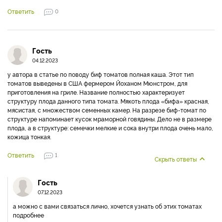
Ответить
0
Гость
04.12.2023
у автора в статье по поводу биф томатов полная каша. Этот тип
томатов выведены в США фермером Йоханом Мюнстром, для
приготовления на гриле. Название полностью характеризует
структуру плода данного типа томата. Мякоть плода «бифа» красная,
мясистая, с множеством семенных камер. На разрезе биф-томат по
структуре напоминает кусок мраморной говядины. Дело не в размере
плода, а в структуре: семечки мелкие и сока внутри плода очень мало,
кожица тонкая.
Ответить
1
Скрыть ответы
Гость
07.12.2023
а можно с вами связаться лично, хочется узнать об этих томатах
подробнее