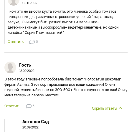
05.11.2025
Гном это не высота куста томата, это линейка особых томатов
выведенных для различных стрессовых условий ( жара, холод,
засуха). Они могут быть разной высоты и маленькие-
детерминантные и высокорослые- индетерминантные, но одной
линейки " Серия Гном томатный "
Ответить
0
Гость
12.09.2022
В этом году впервые попробовала биф томат "Полосатый шоколад"
фирмы Аэлита. Этот сорт превзошел все наши ожидания! Очень
вкусный, мясистый весом по 300-500 г. Честно вкуснее я не ела! Они у
меня теперь на первом месте!!!
Ответить
3
Скрыть ответы
Антонов Сад
20.09.2022