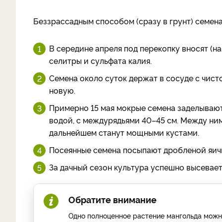
Беззрассадным способом (сразу в грунт) семена
В середине апреля под перекопку вносят (на 
селитры и сульфата калия.
Семена около суток держат в сосуде с чист
новую.
Примерно 15 мая мокрые семена заделывают
водой, с междурядьями 40–45 см. Между ним
дальнейшем станут мощными кустами.
Посеянные семена посыпают дробленой яичн
За дачный сезон культура успешно высевает
Обратите внимание
Одно полноценное растение мангольда можно