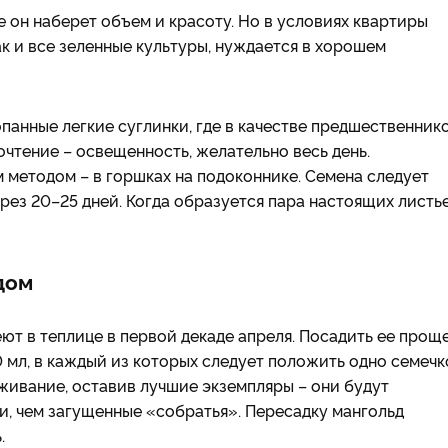
е он наберет объем и красоту. Но в условиях квартиры
ак и все зеленные культуры, нуждается в хорошем
панные легкие суглинки, где в качестве предшественник
очтение – освещенность, желательно весь день.
методом – в горшках на подоконнике. Семена следует
рез 20–25 дней. Когда образуется пара настоящих листье
дом
еют в теплице в первой декаде апреля. Посадить ее прощ
 мл, в каждый из которых следует положить одно семечк
живание, оставив лучшие экземпляры – они будут
и, чем загущенные «собратья». Пересадку мангольд
.