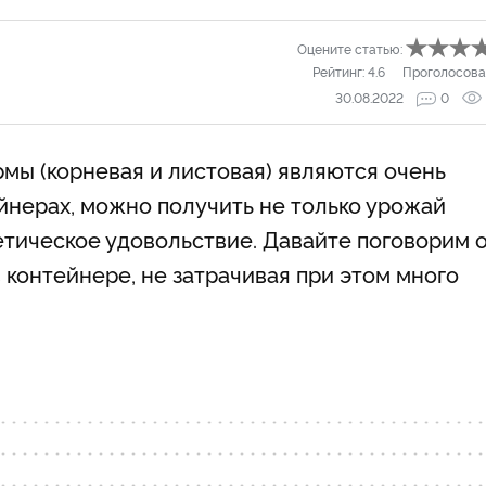
Оцените статью:
Рейтинг:
4.6
Проголосова
30.08.2022
0
мы (корневая и листовая) являются очень
йнерах, можно получить не только урожай
етическое удовольствие. Давайте поговорим 
в контейнере, не затрачивая при этом много