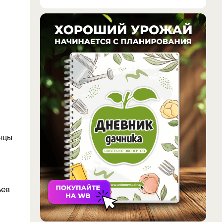
нцы
ьев