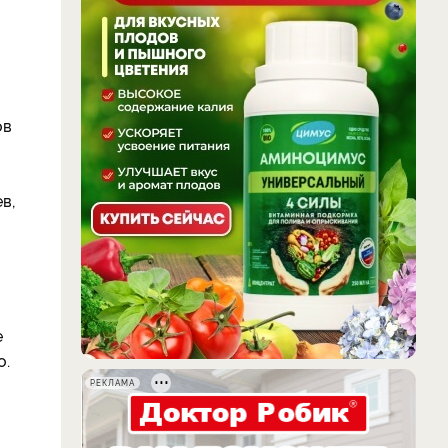
ов
в,
е
о.
РЕКЛАМА