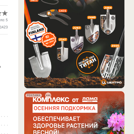
ло:
5
1423
о
РЕКЛАМА