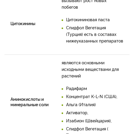
вызывают рост новых
побегов
Цитокининовая паста
Цитокинины
Спидфол Вегетация
(Турция) есть в составах
нижеуказанных препаратов
являются основными
исходными веществами для
растений
Радифарм
Концентрат K-L-N (США),
Аминокислоты и
минеральные соли
Альга (Италия)
Активатор,
Изабион (Швейцария),
Спидфол Вегетация (