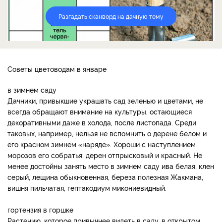
Разгадать сканворд на дачную тему
Советы цветоводам в январе
в зимнем саду
Дачники, привыкшие украшать сад зеленью и цветами, не
всегда обращают внимание на культуры, остающиеся
декоративными даже в холода, после листопада. Среди
таковых, например, нельзя не вспомнить о дерене белом и
его красном зимнем «наряде». Хороши с наступлением
морозов его собратья: дерен отпрысковый и красный. Не
менее достойны занять место в зимнем саду ива белая, клен
серый, лещина обыкновенная, береза полезная Жакмана,
вишня пильчатая, гептакодиум микониевидный.
гортензия в горшке
Растению, которое привычнее видеть в саду, в открытом