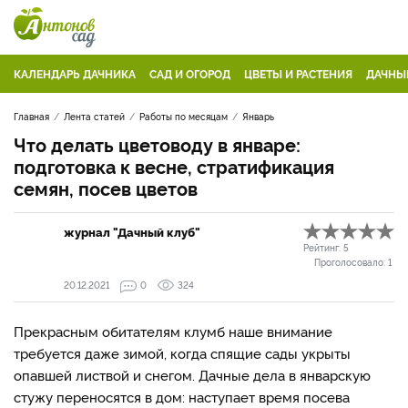
КАЛЕНДАРЬ ДАЧНИКА
САД И ОГОРОД
ЦВЕТЫ И РАСТЕНИЯ
ДАЧНЫ
Главная
Лента статей
Работы по месяцам
Январь
Что делать цветоводу в январе:
подготовка к весне, стратификация
семян, посев цветов
журнал "Дачный клуб"
Рейтинг:
5
Проголосовало:
1
20.12.2021
0
324
Прекрасным обитателям клумб наше внимание
требуется даже зимой, когда спящие сады укрыты
опавшей листвой и снегом. Дачные дела в январскую
стужу переносятся в дом: наступает время посева