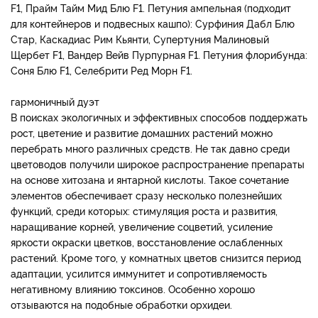
F1, Прайм Тайм Мид Блю F1. Петуния ампельная (подходит
для контейнеров и подвесных кашпо): Сурфиния Дабл Блю
Стар, Каскадиас Рим Кьянти, Супертуния Малиновый
Щербет F1, Вандер Вейв Пурпурная F1. Петуния флорибунда:
Соня Блю F1, Селебрити Ред Морн F1.
гармоничный дуэт
В поисках экологичных и эффективных способов поддержать
рост, цветение и развитие домашних растений можно
перебрать много различных средств. Не так давно среди
цветоводов получили широкое распространение препараты
на основе хитозана и янтарной кислоты. Такое сочетание
элементов обеспечивает сразу несколько полезнейших
функций, среди которых: стимуляция роста и развития,
наращивание корней, увеличение соцветий, усиление
яркости окраски цветков, восстановление ослабленных
растений. Кроме того, у комнатных цветов снизится период
адаптации, усилится иммунитет и сопротивляемость
негативному влиянию токсинов. Особенно хорошо
отзываются на подобные обработки орхидеи.