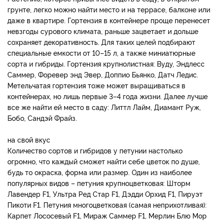
грунте, легко можно найти место и на террасе, балконе или
даже в квартире. Гортензия в контейнере проще перенесет
невзгоды сурового климата, раньше зацветает и дольше
сохраняет декоративность. Для таких целей подбирают
специальные емкости от 10–15 л, а также миниатюрные
сорта и гибриды. Гортензия крупнолистная: Вуду, Эндлесс
Саммер, Форевер энд Эвер, Доппио Бьянко, Датч Ледис.
Метельчатая гортензия тоже может выращиваться в
контейнерах, но лишь первые 3–4 года жизни. Далее лучше
все же найти ей место в саду: Литтл Лайм, Диамант Руж,
Бобо, Сандэй Фрайз.
на свой вкус
Количество сортов и гибридов у петунии настолько
огромно, что каждый сможет найти себе цветок по душе,
будь то окраска, форма или размер. Один из наиболее
популярных видов – петуния крупноцветковая: Шторм
Лавендер F1, Ультра Ред Стар F1, Дэдди Орхид F1, Пируэт
Пикоти F1. Петуния многоцветковая (самая неприхотливая):
Карпет Лососевый F1, Мираж Саммер F1, Мерлин Блю Мор