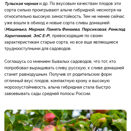
Тульская черная
и др. По вкусовым качествам плодов эти
сорта сильно проигрывают алыче гибридной, несмотря на
относительно высокую зимостойкость. Тем не менее сейчас
уже вошли в обиход и новые сорта сливы домашней
(
Машенька
,
Мирная
,
Память Финаева
,
Персиковая
,
Ренклод
Харитоновой
,
ЭлС Е-Р
), превосходящие по своим
характеристикам старые сорта, но все еще являющиеся
труднооступными для садоводов.
Соглашусь со мнением бывалых садоводов, что тот, кто
попробовал выращивать сливу русскую, к сливе домашней
станет равнодушным. Получив от родительских форм
отличный вкус плодов, компактную крону и высокую
морозоустойчивость, алыча гибридная стала быстро
завоевывать сады средней полосы России.