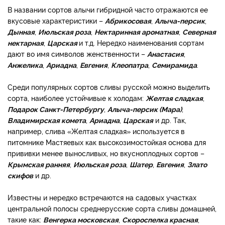
В названии сортов алычи гибридной часто отражаются ее
вкусовые характеристики –
Абрикосовая
,
Алыча-персик
,
Дынная
,
Июльская роза
,
Нектаринная ароматная
,
Северная
нектарная
,
Царская
и т.д. Нередко наименования сортам
дают во имя символов женственности –
Анастасия
,
Анжелика
,
Ариадна
,
Евгения
,
Клеопатра
,
Семирамида
.
Среди популярных сортов сливы русской можно выделить
сорта, наиболее устойчивые к холодам:
Желтая сладкая
,
Подарок Санкт-Петербургу
,
Алыча-персик (Мара)
,
Владимирская комета
,
Ариадна
,
Царская
и др. Так,
например, слива «Желтая сладкая» используется в
питомнике Мастяевых как высокозимостойкая основа для
прививки менее выносливых, но вкусноплодных сортов –
Крымская ранняя
,
Июльская роза
,
Шатер
,
Евгения
,
Злато
скифов
и др.
Известны и нередко встречаются на садовых участках
центральной полосы среднерусские сорта сливы домашней,
такие как:
Венгерка московская
,
Скороспелка красная
,