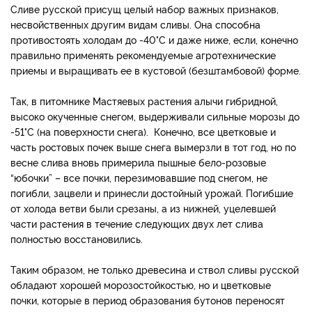
Сливе русской присущ целый набор важных признаков,
несвойственных другим видам сливы. Она способна
противостоять холодам до -40°C и даже ниже, если, конечно
правильно применять рекомендуемые агротехнические
приемы и выращивать ее в кустовой (безштамбовой) форме.
Так, в питомнике Мастяевых растения алычи гибридной,
высоко окученные снегом, выдерживали сильные морозы до
-51°С (на поверхности снега). Конечно, все цветковые и
часть ростовых почек выше снега вымерзли в тот год, но по
весне слива вновь примерила пышные бело-розовые
“юбочки” – все почки, перезимовавшие под снегом, не
погибли, зацвели и принесли достойный урожай. Погибшие
от холода ветви были срезаны, а из нижней, уцелевшей
части растения в течение следующих двух лет слива
полностью восстановились.
Таким образом, не только древесина и ствол сливы русской
обладают хорошей морозостойкостью, но и цветковые
почки, которые в период образования бутонов переносят