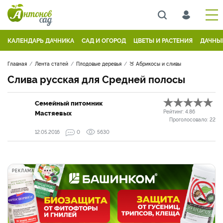
КАЛЕНДАРЬ ДАЧНИКА
САД И ОГОРОД
ЦВЕТЫ И РАСТЕНИЯ
ДАЧНЫ
Главная
Лента статей
Плодовые деревья
🍑 Абрикосы и сливы
Слива русская для Средней полосы
Семейный питомник
Мастяевых
Рейтинг:
4.86
Проголосовало:
22
12.05.2016
0
5630
РЕКЛАМА