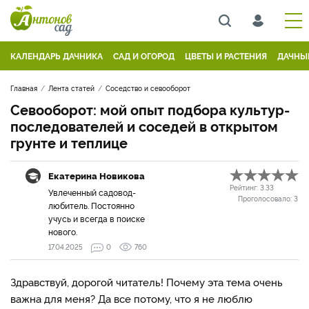
КАЛЕНДАРЬ ДАЧНИКА
САД И ОГОРОД
ЦВЕТЫ И РАСТЕНИЯ
ДАЧНЫ
Главная
Лента статей
Соседство и севооборот
Севооборот: мой опыт подбора культур-
последователей и соседей в открытом
грунте и теплице
Екатерина Новикова
Рейтинг:
3.33
Увлеченный садовод-
Проголосовало:
3
любитель. Постоянно
учусь и всегда в поиске
нового.
17.04.2025
0
760
Здравствуй, дорогой читатель! Почему эта тема очень
важна для меня? Да все потому, что я не люблю