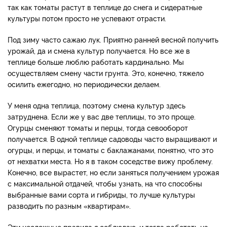
так как томаты растут в теплице до снега и сидератные
культуры потом просто не успевают отрасти.
Под зиму часто сажаю лук. Приятно ранней весной получить
урожай, да и смена культур получается. Но все же в
теплице больше люблю работать кардинально. Мы
осуществляем смену части грунта. Это, конечно, тяжело
осилить ежегодно, но периодически делаем.
У меня одна теплица, поэтому смена культур здесь
затруднена. Если же у вас две теплицы, то это проще.
Огурцы сменяют томаты и перцы, тогда севооборот
получается. В одной теплице садоводы часто выращивают и
огурцы, и перцы, и томаты с баклажанами, понятно, что это
от нехватки места. Но я в таком соседстве вижу проблему.
Конечно, все вырастет, но если заняться получением урожая
с максимальной отдачей, чтобы узнать, на что способны
выбранные вами сорта и гибриды, то лучше культуры
разводить по разным «квартирам».
Эти несложные правила я соблюдаю, и тогда работать на