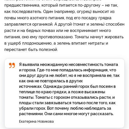
предшественника, который питается по-другому – не так,
как последователь. Один (например, огурец) выносит из
почвы много азотного питания, под его посадку грядка
заправляется органикой. А другой (томат и зелень) способен
расти и на бедных почвах или не воспринимает много
питания, оно ему противопоказано. Томаты начнут жировать
в ущерб плодоношению, а зелень впитает нитраты и
перестанет быть полезной.
Я выявила неожиданную несовместимость томата
и гороха. Где-то мне попадалась информация, что
они друг друга не любят, но я не восприняла ее, так
как она не повторялась в других
источниках. Однажды ранний горох был посеян в
теплице по краю грядки, а позже высажены
томаты. Томаты с горохом отказывались расти, и
плоды стали завязываться только после того, как
убрали горох. Вот почему люблю наблюдать за
растениями. Они сами многое могут рассказать.
Екатерина Новикова