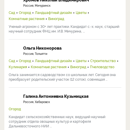
Россия, Мичуринск
Сад
Огород
Ландшафтный дизайн
Цветы
Комнатные растения
Виноград
Ученый-агроном с 30+ лет практики. Кандидат с.-х. наук, старший
научный сотрудник ФНЦ им. И.В. Мичурина, ...
Ольга Никонорова
Россия, Тольятти
Сад
Огород
Ландшафтный дизайн
Цветы
Строительство
Кулинария
Комнатные растения
Виноград
Пчеловодство
Ольга занимается садоводством со школьных лет. Сегодня она
преобразует родительский участок (12 соток), совмещая ...
Галина Антониевна Кузьмицкая
Россия, Хабаровск
Огород
Кандидат сельскохозяйственных наук, ведущий научный
сотрудник отдела овощных культур и картофеля
Дальневосточного НИИ ...