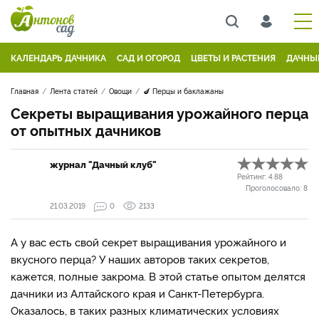
КАЛЕНДАРЬ ДАЧНИКА
САД И ОГОРОД
ЦВЕТЫ И РАСТЕНИЯ
ДАЧНЫ
Главная
Лента статей
Овощи
🍆 Перцы и баклажаны
Секреты выращивания урожайного перца
от опытных дачников
журнал "Дачный клуб"
Рейтинг:
4.88
Проголосовало:
8
21.03.2019
0
2133
А у вас есть свой секрет выращивания урожайного и
вкусного перца? У наших авторов таких секретов,
кажется, полные закрома. В этой статье опытом делятся
дачники из Алтайского края и Санкт-Петербурга.
Оказалось, в таких разных климатических условиях