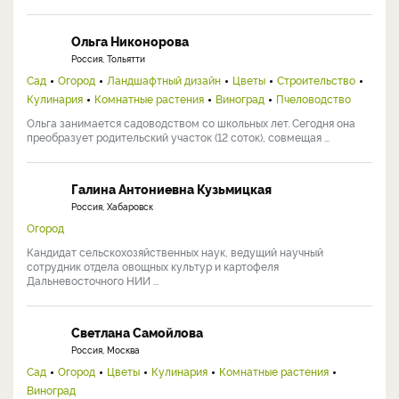
Ольга Никонорова
Россия, Тольятти
Сад
Огород
Ландшафтный дизайн
Цветы
Строительство
Кулинария
Комнатные растения
Виноград
Пчеловодство
Ольга занимается садоводством со школьных лет. Сегодня она
преобразует родительский участок (12 соток), совмещая ...
Галина Антониевна Кузьмицкая
Россия, Хабаровск
Огород
Кандидат сельскохозяйственных наук, ведущий научный
сотрудник отдела овощных культур и картофеля
Дальневосточного НИИ ...
Светлана Самойлова
Россия, Москва
Сад
Огород
Цветы
Кулинария
Комнатные растения
Виноград