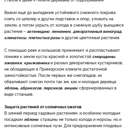
Важно ещё до выпадения устойчивого снежного покрова
снять со шпалер и других подставок и опор, уложить на
землю, а потом укрыть от холода в снежную шубу вьющиеся
растения –
актинидию
,
лимонник
,
декоративный виноград
,
клематисы
,
плетистые розы
и другие цветочные растения.
С помощью реек и колышков прижимают и распластывают
пониже к земле кусты красной и золотистой
смородины
,
ежевики
,
крыжовника
и разных декоративных кустарников,
не обладающих в Приморском климате достаточной
зимостойкостью. После первых же снегопадов, их
обваливают снегом почти так же, как и молодые деревца
яблонь
,
абрикосов
,
персиков
,
вишен
, сформированных в
виде стланцев.
Защита растений от солнечных ожогов
В зимний период садовым растениям, и особенно молодым
посадкам
яблони
, страшны не только холода и морозы, но и
интенсивные солнечные лучи. Для предохранения плодовых