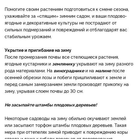
Помогите своим растениям подготовиться к смене сезона,
ухаживайте за «спящим» зимним садом, и ваши плодово-
ягодные и декоративные культуры не пострадают от
сильных подмерзаний и повреждений и отблагодарят вас
стабильным урожаем.
Укрытие и пригибание на зиму
После промерзания почвы все стелющиеся растения,
ягодные кустарники и
землянику
укрывают на зиму разного
рода материалами. На
винограднике
и на
малине
после
осенней обрезки лозы и побеги пришпиливают к земле и
перед самым замерзанием земли производят прикопку на
зиму, укрывая слоем почвы до 30 см.
Не засыпайте штамбы плодовых деревьев!
Некоторые садоводы на зиму обильно окучивают землей
или засыпают торфом штамбы плодовых деревьев. Такая
мера при оттепелях зимой приводит к повреждению коры
ствола и даже к гибели деревьев от подопревания.