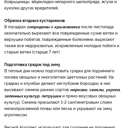
боярышницы, яйцекладки непарного шелкопряда, жгуна и
куколки других вредителей.
Обрезка ягодных кустарников
В посадках
смородины
и
крыжовника
после листопада
окончательно вырезают все поврежденные сухие ветви и
верхушки побегов, поврежденные болезнями, вырезают
также все недоразвитые, искривленные молодые побеги и
старые ветви (старше 7 лет).
Подготовка грядок под зиму
В теплые дни можно подготовить грядки для подзимнего
посева овощных и многолетних цветочных растений. На
грядках и клумбах делают неглубокие бороздки, в них
высевают семена ранних сортов
моркови
,
свеклы
,
укропа
,
зеленных культур
,
петрушки
и пряно-вкусовых овощных
культур. Семена присыпают 1-2 сантиметровым слоем
мелкопросеянной почвы или песка и укрывают на зиму
агротексом.
Весной Агротекс используют для создания на подзимних