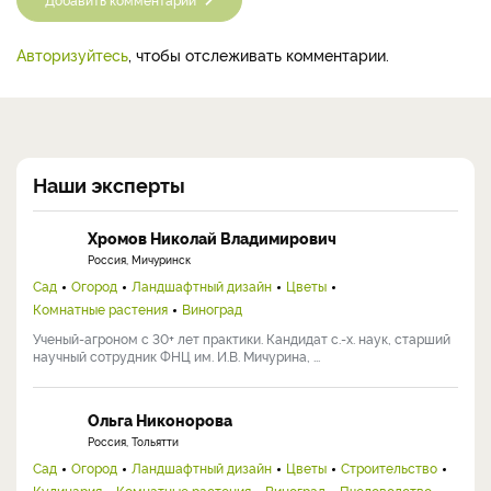
Авторизуйтесь
, чтобы отслеживать комментарии.
Наши эксперты
Хромов Николай Владимирович
Россия, Мичуринск
Сад
Огород
Ландшафтный дизайн
Цветы
Комнатные растения
Виноград
Ученый-агроном с 30+ лет практики. Кандидат с.-х. наук, старший
научный сотрудник ФНЦ им. И.В. Мичурина, ...
Ольга Никонорова
Россия, Тольятти
Сад
Огород
Ландшафтный дизайн
Цветы
Строительство
Кулинария
Комнатные растения
Виноград
Пчеловодство