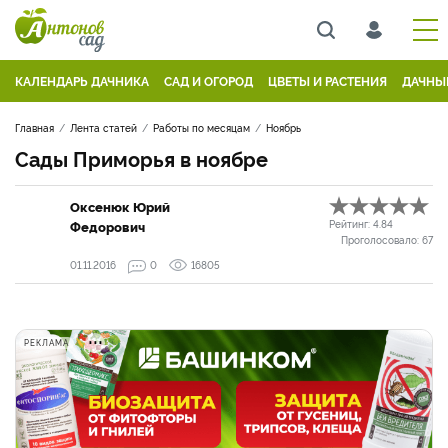
КАЛЕНДАРЬ ДАЧНИКА
САД И ОГОРОД
ЦВЕТЫ И РАСТЕНИЯ
ДАЧНЫ
Главная
Лента статей
Работы по месяцам
Ноябрь
Сады Приморья в ноябре
Оксенюк Юрий
Федорович
Рейтинг:
4.84
Проголосовало:
67
01.11.2016
0
16805
РЕКЛАМА