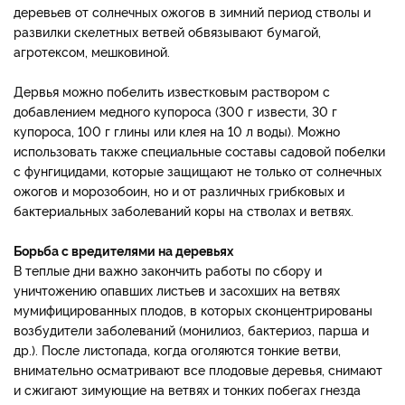
деревьев от солнечных ожогов в зимний период стволы и
развилки скелетных ветвей обвязывают бумагой,
агротексом, мешковиной.
Дервья можно побелить известковым раствором с
добавлением медного купороса (300 г извести, 30 г
купороса, 100 г глины или клея на 10 л воды). Можно
использовать также специальные составы садовой побелки
с фунгицидами, которые защищают не только от солнечных
ожогов и морозобоин, но и от различных грибковых и
бактериальных заболеваний коры на стволах и ветвях.
Борьба с вредителями на деревьях
В теплые дни важно закончить работы по сбору и
уничтожению опавших листьев и засохших на ветвях
мумифицированных плодов, в которых сконцентрированы
возбудители заболеваний (монилиоз, бактериоз, парша и
др.). После листопада, когда оголяются тонкие ветви,
внимательно осматривают все плодовые деревья, снимают
и сжигают зимующие на ветвях и тонких побегах гнезда