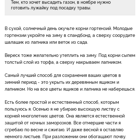
Тем, кто хочет высадить газон, в ноябре нужно
готовить лужайку под посадку травы.
В сухой, солнечный день окучьте корни гортензий. Молодые
гортензии укройте на зиму в спандбонд, а сверху соорудите
шалашик из лапника или веток из сада.
Вереск тоже желательно утеплить на зиму. Под корни сыпем
толстый слой из торфа, а сверху накрываем лапником.
Самый лучший способ для сохранения ваших цветов в
зимний период ‑ это укрыть их деревянным ящиком и
лапником. Но на все цветы ящиков и лапника не наберешься.
Есть более простой и естественный способ, которым
пользуюсь я. Осенью я не убираю высохшую листву с
корней многолетних цветов. Она является естественной
защитой от ночных заморозков. Все отмершие части я
сгребаю по весне и сжигаю. И даже весной я оставляю
немного листьев. При разложении они обогащают почву.