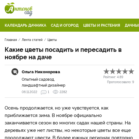
КАЛЕНДАРЬ ДАЧНИКА
САД И ОГОРОД
ЦВЕТЫ И РАСТЕНИЯ
ДАЧНЫ
Главная
Лента статей
Цветы
Какие цветы посадить и пересадить в
ноябре на даче
Ольга Никонорова
Рейтинг:
4.89
Опытный садовод,
Проголосовало:
9
ландшафтный дизайнер
06.11.2022
1
2282
Осень продолжается, но уже чувствуется, как
приближается зима. В ноябре официально
заканчивается сезон во многих садах нашей страны. На
деревьях уже нет листвы, но некоторые цветы все еще
продолжают цвести. В более южных регионах повторно