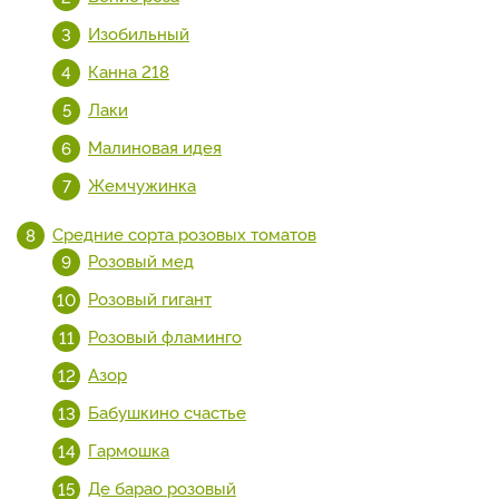
Изобильный
Канна 218
Лаки
Малиновая идея
Жемчужинка
Средние сорта розовых томатов
Розовый мед
Розовый гигант
Розовый фламинго
Азор
Бабушкино счастье
Гармошка
Де барао розовый