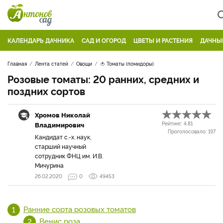
КАЛЕНДАРЬ ДАЧНИКА
САД И ОГОРОД
ЦВЕТЫ И РАСТЕНИЯ
ДАЧНЫ
Главная
Лента статей
Овощи
🍅 Томаты (помидоры)
Розовые томаты: 20 ранних, средних и
поздних сортов
Хромов Николай
Владимирович
Рейтинг:
4.81
Проголосовало:
197
Кандидат с.-х. наук,
старший научный
сотрудник ФНЦ им. И.В.
Мичурина
26.02.2020
0
49453
Ранние сорта розовых томатов
Венис роза