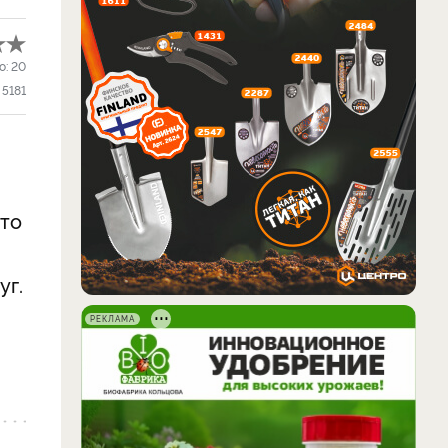
о:
20
5181
й
ото
уг.
РЕКЛАМА