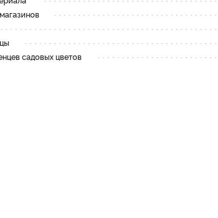
териала
-магазинов
нцы
енцев садовых цветов