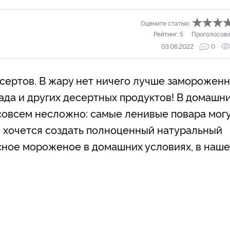
Оцените статью:
Рейтинг:
5
Проголосов
03.06.2022
0
сертов. В жару нет ничего лучше заморожен
лада и других десертных продуктов! В домашн
совсем несложно: самые ленивые повара мог
м хочется создать полноценный натуральный
кусное мороженое в домашних условиях, в наш