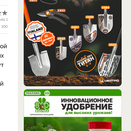
ало:
1
100
ной
их
ут
ей
РЕКЛАМА