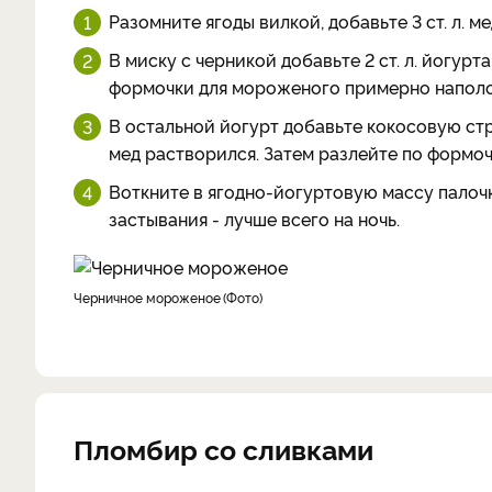
Разомните ягоды вилкой, добавьте 3 ст. л. ме
В миску с черникой добавьте 2 ст. л. йогур
формочки для мороженого примерно наполо
В остальной йогурт добавьте кокосовую струж
мед растворился. Затем разлейте по формо
Воткните в ягодно-йогуртовую массу палоч
застывания - лучше всего на ночь.
черничное мороженое
Фото
Пломбир со сливками