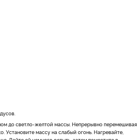
дусов.
ином до светло-желтой массы. Непрерывно перемешивая
о. Установите массу на слабый огонь. Нагревайте,
ще. Дайте ей немного остыть, затем поместите в