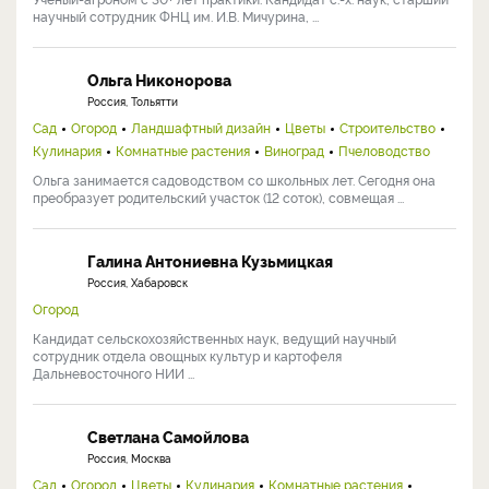
научный сотрудник ФНЦ им. И.В. Мичурина, ...
Ольга Никонорова
Россия, Тольятти
Сад
Огород
Ландшафтный дизайн
Цветы
Строительство
Кулинария
Комнатные растения
Виноград
Пчеловодство
Ольга занимается садоводством со школьных лет. Сегодня она
преобразует родительский участок (12 соток), совмещая ...
Галина Антониевна Кузьмицкая
Россия, Хабаровск
Огород
Кандидат сельскохозяйственных наук, ведущий научный
сотрудник отдела овощных культур и картофеля
Дальневосточного НИИ ...
Светлана Самойлова
Россия, Москва
Сад
Огород
Цветы
Кулинария
Комнатные растения