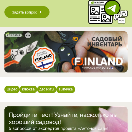
Задать вопрос
РЕКЛАМА
Видео
клюква
десерты
выпечка
Пройдите тест! Узнайте, насколько вы
хороший садовод!
5 вопросов от экспертов проекта «Антонов сад»!