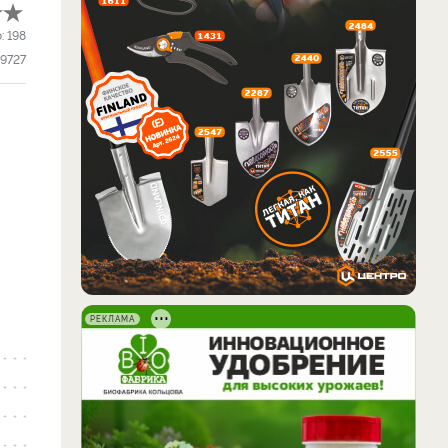
о:
198
9727
РЕКЛАМА