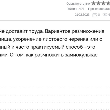
Оцените статью:
Рейтинг:
4.77
Проголосовал
21.02.2023
0
4
не доставит труда. Вариантов размножения
вища, укоренение листового черенка или с
ый и часто практикуемый способ - это
ми. О том, как размножить замиокулькас