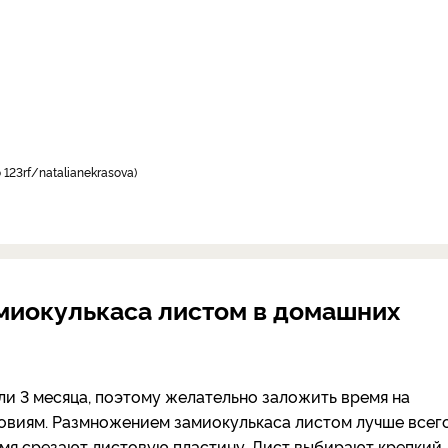
 123rf/natalianekrasova
миокулькаса листом в домашних
ли 3 месяца, поэтому желательно заложить время на
овиям. Размножением замиокулькаса листом лучше всег
ремя срезают листовую пластину. Лист выбирают крепкий,