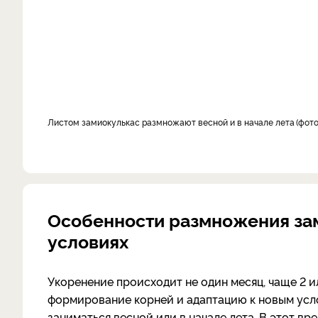
Листом замиокулькас размножают весной и в начале лета
фото
Особенности размножения за
условиях
Укоренение происходит не один месяц, чаще 2 и
формирование корней и адаптацию к новым усл
заниматься весной или в начале лета. В этот в