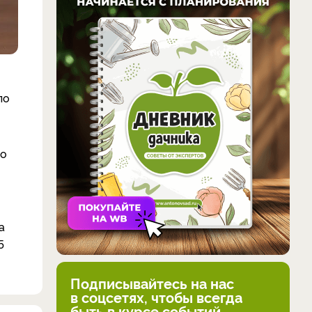
ло
но
а
5
Подписывайтесь на нас
в соцсетях, чтобы всегда
быть в курсе событий