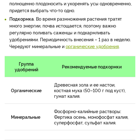
полноценно плодоносить и укоренять усы одновременно,
придется выбрать что-то одно.
Подкормка
. Во время размножения растения тратят
много энергии, почва истощается, поэтому важно
регулярно поливать саженцы и подкармливать
удобрениями. Периодичность внесения – 1 раз в неделю.
Чередуют минеральные и
органические удобрения
.
Группа
Рекомендуемые подкормки
удобрений
Древесная зола и ее настои,
Органические
костная мука (50–100 г под куст),
гумат калия.
Фосфорно-калийные растворы:
Минеральные
Фертика осень, монофосфат калия,
суперфосфат, сульфат калия.