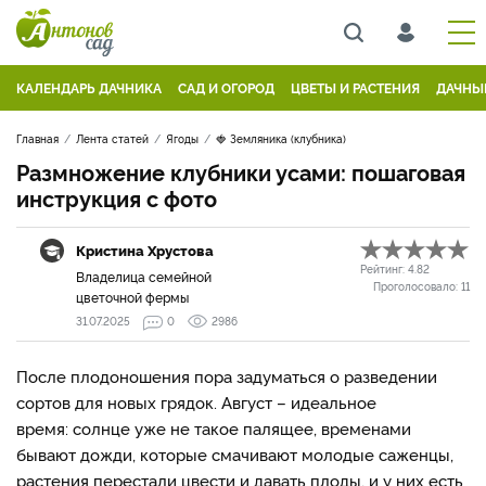
КАЛЕНДАРЬ ДАЧНИКА
САД И ОГОРОД
ЦВЕТЫ И РАСТЕНИЯ
ДАЧНЫ
Главная
Лента статей
Ягоды
🍓 Земляника (клубника)
Размножение клубники усами: пошаговая
инструкция с фото
Кристина Хрустова
Рейтинг:
4.82
Владелица семейной
Проголосовало:
11
цветочной фермы
31.07.2025
0
2986
После плодоношения пора задуматься о разведении
сортов для новых грядок. Август – идеальное
время: солнце уже не такое палящее, временами
бывают дожди, которые смачивают молодые саженцы,
растения перестали цвести и давать плоды, и у них есть