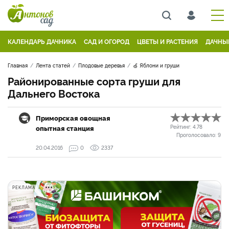
КАЛЕНДАРЬ ДАЧНИКА
САД И ОГОРОД
ЦВЕТЫ И РАСТЕНИЯ
ДАЧНЫ
Главная
Лента статей
Плодовые деревья
🍏 Яблони и груши
Районированные сорта груши для
Дальнего Востока
Приморская овощная
опытная станция
Рейтинг:
4.78
Проголосовало:
9
20.04.2016
0
2337
РЕКЛАМА