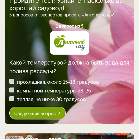
Пройдите тест! Узнайте, насколько вы
хороший садовод!
5 вопросов от экспертов проекта «Антонов сад»!
1 вопрос из 5
Какой температурой должна быть вода для
полива рассады?
прохладная, около 15-18 градусов
комнатной температуры 23-25
теплая, не ниже 30 градусов
Следующий вопрос
РЕКЛАМА