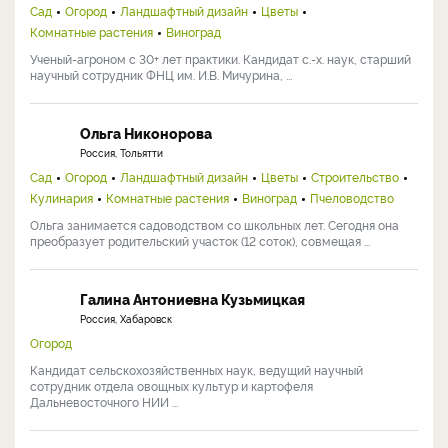
Сад
Огород
Ландшафтный дизайн
Цветы
Комнатные растения
Виноград
Ученый-агроном с 30+ лет практики. Кандидат с.-х. наук, старший
научный сотрудник ФНЦ им. И.В. Мичурина, ...
Ольга Никонорова
Россия, Тольятти
Сад
Огород
Ландшафтный дизайн
Цветы
Строительство
Кулинария
Комнатные растения
Виноград
Пчеловодство
Ольга занимается садоводством со школьных лет. Сегодня она
преобразует родительский участок (12 соток), совмещая ...
Галина Антониевна Кузьмицкая
Россия, Хабаровск
Огород
Кандидат сельскохозяйственных наук, ведущий научный
сотрудник отдела овощных культур и картофеля
Дальневосточного НИИ ...