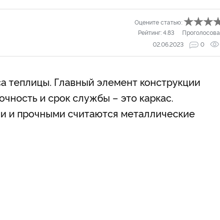
Оцените статью:
Рейтинг:
4.83
Проголосова
02.06.2023
0
са теплицы. Главный элемент конструкции
очность и срок службы – это каркас.
и и прочными считаются металлические