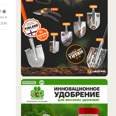
ло:
6
1574
РЕКЛАМА