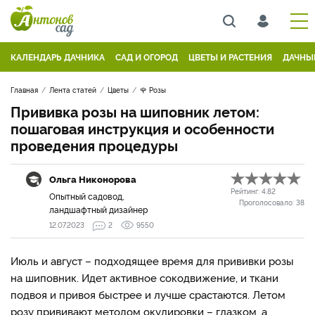
КАЛЕНДАРЬ ДАЧНИКА
САД И ОГОРОД
ЦВЕТЫ И РАСТЕНИЯ
ДАЧНЫ
Главная
Лента статей
Цветы
🌹 Розы
Прививка розы на шиповник летом:
пошаговая инструкция и особенности
проведения процедуры
Ольга Никонорова
Рейтинг:
4.82
Опытный садовод,
Проголосовало:
38
ландшафтный дизайнер
12.07.2023
2
9550
Июль и август – подходящее время для прививки розы
на шиповник. Идет активное сокодвижение, и ткани
подвоя и привоя быстрее и лучше срастаются. Летом
розу прививают методом окулировки – глазком, а