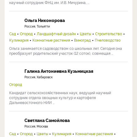
научный сотрудник ФНЦ им. И.В. Мичурина, ...
Ольга Никонорова
Россия, Тольятти
Сад
Огород
Ландшафтный дизайн
Цветы
Строительство
Кулинария
Комнатные растения
Виноград
Пчеловодство
Ольга занимается садоводством со школьных лет. Сегодня она
преобразует родительский участок (12 соток), совмещая ...
Галина Антониевна Кузьмицкая
Россия, Хабаровск
Огород
Кандидат сельскохозяйственных наук, ведущий научный
сотрудник отдела овощных культур и картофеля
Дальневосточного НИИ ...
Светлана Самойлова
Россия, Москва
Сад
Огород
Цветы
Кулинария
Комнатные растения