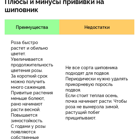
Плюсы и минусы прививки на
шиповник
Преимущества
Недостатки
Роза быстро
растет и обильно
цветет.
Увеличивается
продолжительность
Не все сорта шиповника
цветения розы.
подходят для подвоя.
За короткий срок
Периодически нужно удалять
можно получить
прикорневую поросль
много саженцев.
подвоя.
Привитые растения
Если стоит теплая осень,
меньше болеют,
почка начинает расти. Чтобы
рано начинают
роза не вымерзла зимой,
расти весной.
растущий побег
Повышается
прищипывают.
зимостойкость.
С годами у розы
появляются
собственные