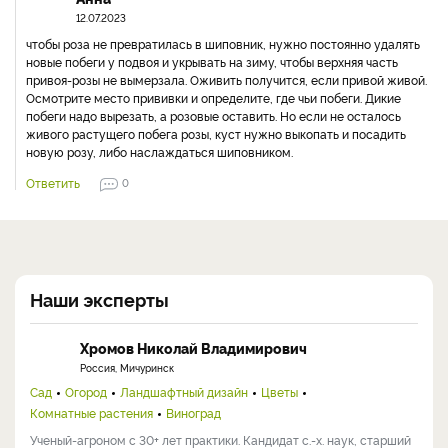
12.07.2023
чтобы роза не превратилась в шиповник, нужно постоянно удалять
новые побеги у подвоя и укрывать на зиму, чтобы верхняя часть
привоя-розы не вымерзала. Оживить получится, если привой живой.
Осмотрите место прививки и определите, где чьи побеги. Дикие
побеги надо вырезать, а розовые оставить. Но если не осталось
живого растущего побега розы, куст нужно выкопать и посадить
новую розу, либо наслаждаться шиповником.
Ответить
0
Наши эксперты
Хромов Николай Владимирович
Россия, Мичуринск
Сад
Огород
Ландшафтный дизайн
Цветы
Комнатные растения
Виноград
Ученый-агроном с 30+ лет практики. Кандидат с.-х. наук, старший