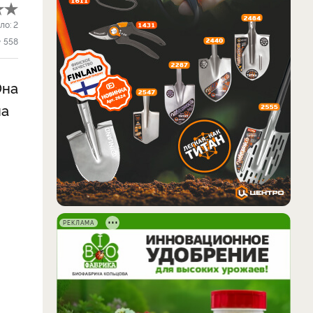
ло:
2
558
Она
на
РЕКЛАМА