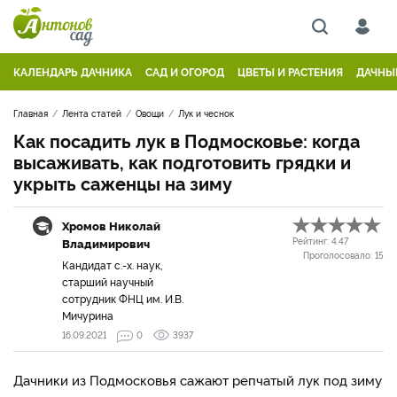
КАЛЕНДАРЬ ДАЧНИКА
САД И ОГОРОД
ЦВЕТЫ И РАСТЕНИЯ
ДАЧНЫ
Главная
Лента статей
Овощи
Лук и чеснок
Как посадить лук в Подмосковье: когда
высаживать, как подготовить грядки и
укрыть саженцы на зиму
Хромов Николай
Владимирович
Рейтинг:
4.47
Проголосовало:
15
Кандидат с.-х. наук,
старший научный
сотрудник ФНЦ им. И.В.
Мичурина
16.09.2021
0
3937
Дачники из Подмосковья сажают репчатый лук под зиму