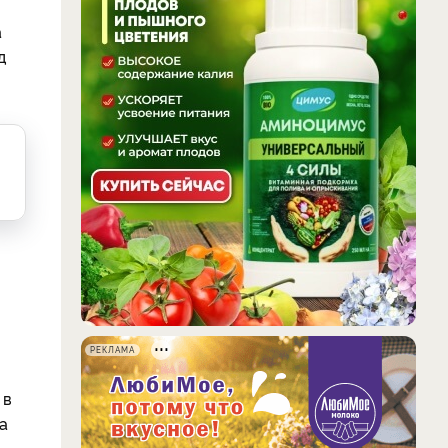
а
д
РЕКЛАМА
 в
а