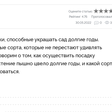
Оцените статью:
Рейтинг:
4.76
Проголосовал
30.05.2022
0
1
и, способные украшать сад долгие годы.
е сорта, которые не перестают удивлять
оворим о том, как осуществить посадку
стение пышно цвело долгие годы, и какой сор
оваться.