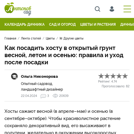
КАЛЕНДАРЬ ДАЧНИКА
САД И ОГОРОД
ЦВЕТЫ И РАСТЕНИЯ
ДАЧНЫ
Главная
Лента статей
Цветы
🌺 Другие цветы
Как посадить хосту в открытый грунт
весной, летом и осенью: правила и уход
после посадки
Ольга Никонорова
Рейтинг:
4.74
Опытный садовод,
Проголосовало:
82
ландшафтный дизайнер
22.04.2024
3
20639
Хосты сажают весной (в апреле–мае) и осенью (в
сентябре–октябре). Чтобы красиволистное растение
сохраняло декоративный вид, его высаживают в
полутени, желательно в окружении высокорослых