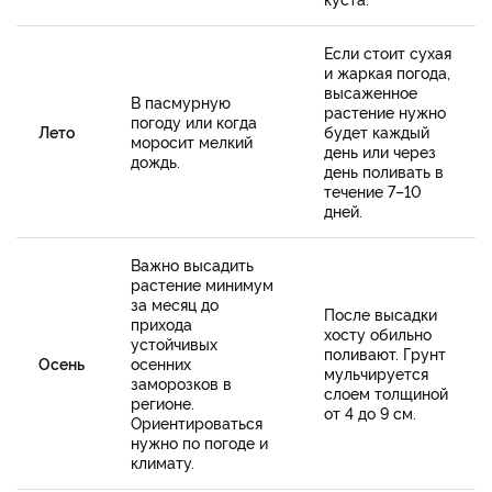
Если стоит сухая
и жаркая погода,
высаженное
В пасмурную
растение нужно
погоду или когда
Лето
будет каждый
моросит мелкий
день или через
дождь.
день поливать в
течение 7–10
дней.
Важно высадить
растение минимум
за месяц до
После высадки
прихода
хосту обильно
устойчивых
поливают. Грунт
Осень
осенних
мульчируется
заморозков в
слоем толщиной
регионе.
от 4 до 9 см.
Ориентироваться
нужно по погоде и
климату.