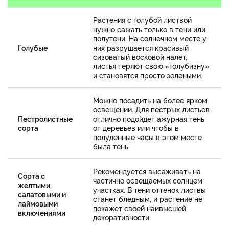
Растения с голубой листвой
нужно сажать только в тени или
полутени. На солнечном месте у
Голубые
них разрушается красивый
сизоватый восковой налет,
листья теряют свою «голубизну»
и становятся просто зелеными.
Можно посадить на более ярком
освещении. Для пестрых листьев
Пестролистные
отлично подойдет ажурная тень
сорта
от деревьев или чтобы в
полуденные часы в этом месте
была тень.
Рекомендуется высаживать на
Сорта с
частично освещаемых солнцем
желтыми,
участках. В тени оттенок листвы
салатовыми и
станет бледным, и растение не
лаймовыми
покажет своей наивысшей
включениями
декоративности.