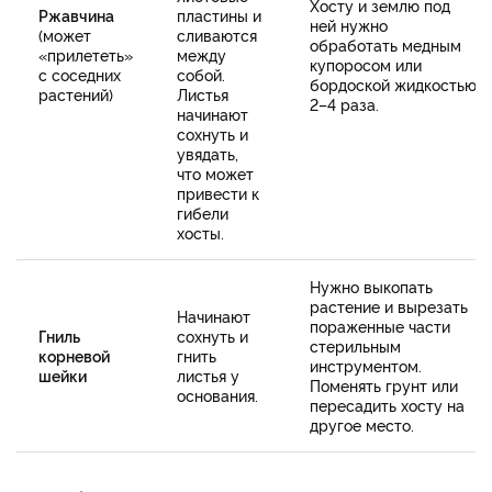
Хосту и землю под
Ржавчина
пластины и
ней нужно
(может
сливаются
обработать медным
«прилететь»
между
купоросом или
с соседних
собой.
бордоской жидкостью
растений)
Листья
2–4 раза.
начинают
сохнуть и
увядать,
что может
привести к
гибели
хосты.
Нужно выкопать
растение и вырезать
Начинают
пораженные части
Гниль
сохнуть и
стерильным
корневой
гнить
инструментом.
шейки
листья у
Поменять грунт или
основания.
пересадить хосту на
другое место.