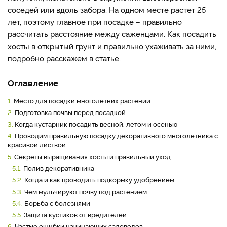
соседей или вдоль забора. На одном месте растет 25
лет, поэтому главное при посадке – правильно
рассчитать расстояние между саженцами. Как посадить
хосты в открытый грунт и правильно ухаживать за ними,
подробно расскажем в статье.
Оглавление
1.
Место для посадки многолетних растений
2.
Подготовка почвы перед посадкой
3.
Когда кустарник посадить весной, летом и осенью
4.
Проводим правильную посадку декоративного многолетника с
красивой листвой
5.
Секреты выращивания хосты и правильный уход
5.1.
Полив декоративника
5.2.
Когда и как проводить подкормку удобрением
5.3.
Чем мульчируют почву под растением
5.4.
Борьба с болезнями
5.5.
Защита кустиков от вредителей
6.
Частые ошибки начинающих садоводов