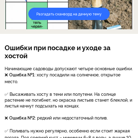
Разгадать сканворд на дачную тему
Ошибки при посадке и уходе за
хостой
Начинающие садоводы допускают четыре основные ошибки.
❌
Ошибка №1:
хосту посадили на солнечное, открытое
место.
✅ Высаживать хосту в тени или полутени. На солнце
растение не погибнет, но окраска листьев станет блеклой, и
листья начнут подсыхать на концах.
❌
Ошибка №2:
р
едкий или недостаточный полив.
✅ Поливать нужно регулярно, особенно если стоит жаркая
погода. Под средний куст – минимум 6–8 л воды, а лучше 10