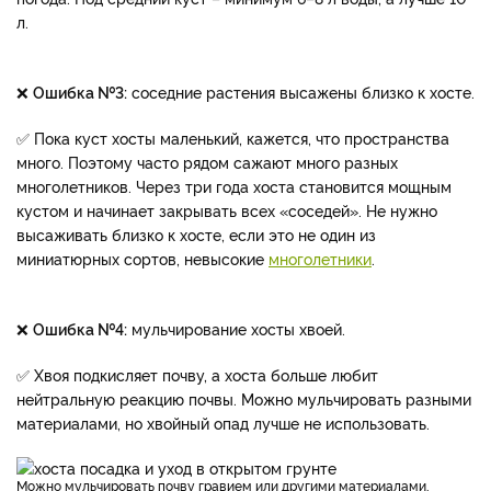
л.
❌
Ошибка №3:
с
оседние растения высажены близко к хосте.
✅ Пока куст хосты маленький, кажется, что пространства
много. Поэтому часто рядом сажают много разных
многолетников. Через три года хоста становится мощным
кустом и начинает закрывать всех «соседей». Не нужно
высаживать близко к хосте, если это не один из
миниатюрных сортов, невысокие
многолетники
.
❌
Ошибка №4:
м
ульчирование хосты хвоей.
✅ Хвоя подкисляет почву, а хоста больше любит
нейтральную реакцию почвы. Можно мульчировать разными
материалами, но хвойный опад лучше не использовать.
Можно мульчировать почву гравием или другими материалами,