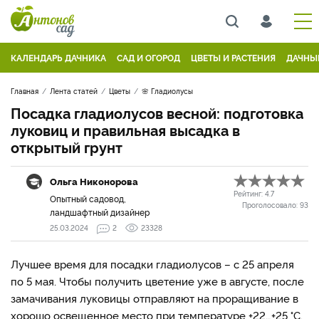
КАЛЕНДАРЬ ДАЧНИКА
САД И ОГОРОД
ЦВЕТЫ И РАСТЕНИЯ
ДАЧНЫ
Главная
Лента статей
Цветы
🌸 Гладиолусы
Посадка гладиолусов весной: подготовка
луковиц и правильная высадка в
открытый грунт
Ольга Никонорова
Рейтинг:
4.7
Опытный садовод,
Проголосовало:
93
ландшафтный дизайнер
25.03.2024
2
23328
Лучшее время для посадки гладиолусов – с 25 апреля
по 5 мая. Чтобы получить цветение уже в августе, после
замачивания луковицы отправляют на проращивание в
хорошо освещенное место при температуре +22…+25 °С.