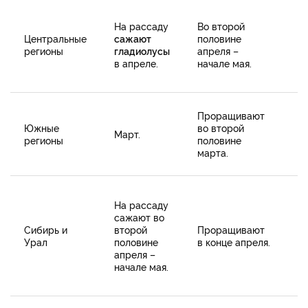
В
На рассаду
Во второй
н
Центральные
сажают
половине
в
регионы
гладиолусы
апреля –
п
в апреле.
начале мая.
м
н
С
Проращивают
г
Южные
во второй
Март.
п
регионы
половине
д
марта.
а
В
На рассаду
с
сажают во
м
Сибирь и
второй
Проращивают
и
Урал
половине
в конце апреля.
з
апреля –
о
начале мая.
ю
с