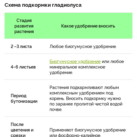
Схема подкормки гладиолуса
Стадия
развития
Какое удобрение вносить
растения
2 –3 листа
Любое биогумусное удобрение.
Биогумусное удобрение
или любое
4–6 листьев
минеральное комплексное
удобрение.
Растения подкармливают любым
комплексным удобрением под
Период
корень. Вносить подкормку нужно
бутонизации
по заранее пролитой чистой водой
почве.
После
цветения и
Применяют биогумусное удобрение
срезки
или фосфорно-калийное.