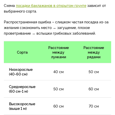
Схема
посадки баклажанов в открытом грунте
зависит от
выбранного сорта.
Распространенная ошибка – слишком частая посадка из-за
желания сэкономить место → загущение, плохое
проветривание → вспышки грибковых заболеваний.
Расстояние
Расстояние
Сорта
между
между
лунками
рядами
Низкорослые
40 см
50 см
(40-60 см)
Среднерослые
50 см
60 см
(60 см-1 м)
Высокорослые
60 см
70 см
(выше 1 м)