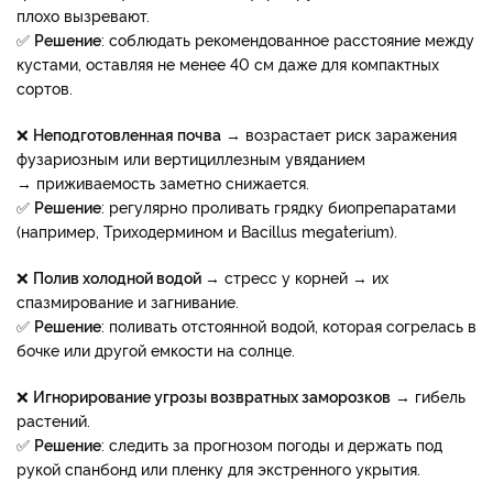
плохо вызревают.
✅
Решение
: соблюдать рекомендованное расстояние между
кустами, оставляя не менее 40 см даже для компактных
сортов.
❌
Неподготовленная почва
→ возрастает риск заражения
фузариозным или вертициллезным увяданием
→ приживаемость заметно снижается.
✅
Решение
: регулярно проливать грядку биопрепаратами
(например, Триходермином и Bacillus megaterium).
❌
Полив холодной водой
→ стресс у корней → их
спазмирование и загнивание.
✅​​​​​​​
Решение
: поливать отстоянной водой, которая согрелась в
бочке или другой емкости на солнце.
❌​​​​​​​
Игнорирование угрозы возвратных заморозков
→ гибель
растений.
✅​​​​​​​
Решение
: следить за прогнозом погоды и держать под
рукой спанбонд или пленку для экстренного укрытия.