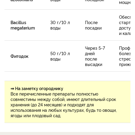
мощног
Обеспе
Bacillus
30 г/10 л
После
старто
megaterium
воды
посадки
доступ
и калия.
Через 5-7
Профил
50 г/10 л
дней
болезн
Фитодок
воды
после
стресс
высадки
прижив
⇒ На заметку огороднику
Все перечисленные препараты полностью
совместимы между собой, имеют длительный срок
хранения (до 24 месяцев) и подходят для
использования на любых культурах, будь то овощи,
ягоды или плодовый сад.