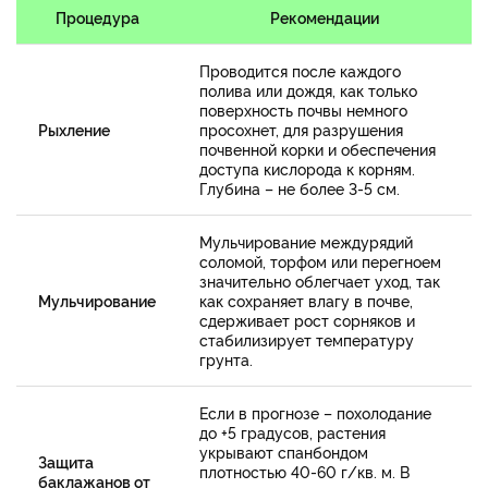
Процедура
Рекомендации
Проводится после каждого
полива или дождя, как только
поверхность почвы немного
Рыхление
просохнет, для разрушения
почвенной корки и обеспечения
доступа кислорода к корням.
Глубина – не более 3-5 см.
Мульчирование междурядий
соломой, торфом или перегноем
значительно облегчает уход, так
Мульчирование
как сохраняет влагу в почве,
сдерживает рост сорняков и
стабилизирует температуру
грунта.
Если в прогнозе – похолодание
до +5 градусов, растения
укрывают спанбондом
Защита
плотностью 40-60 г/кв. м. В
баклажанов от