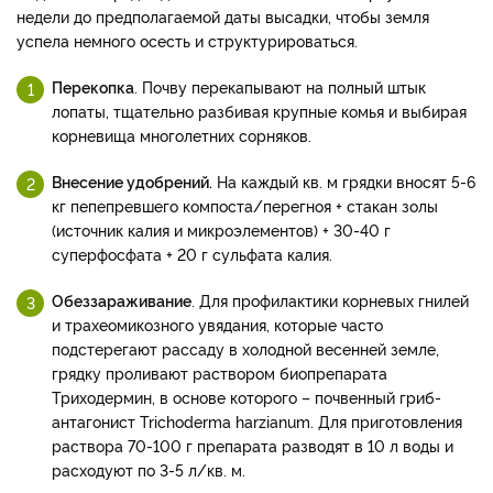
недели до предполагаемой даты высадки, чтобы земля
успела немного осесть и структурироваться.
Перекопка
. Почву перекапывают на полный штык
лопаты, тщательно разбивая крупные комья и выбирая
корневища многолетних сорняков.
Внесение удобрений.
На каждый кв. м грядки вносят 5-6
кг пепепревшего компоста/перегноя + стакан золы
(источник калия и микроэлементов) + 30-40 г
суперфосфата + 20 г сульфата калия.
Обеззараживание
. Для профилактики корневых гнилей
и трахеомикозного увядания, которые часто
подстерегают рассаду в холодной весенней земле,
грядку проливают раствором биопрепарата
Триходермин, в основе которого – почвенный гриб-
антагонист Trichoderma harzianum. Для приготовления
раствора 70-100 г препарата разводят в 10 л воды и
расходуют по 3-5 л/кв. м.