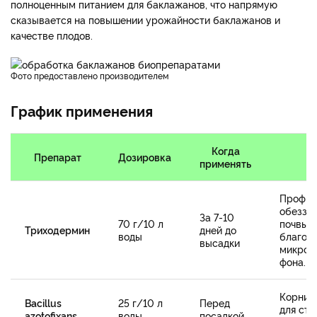
полноценным питанием для баклажанов, что напрямую
сказывается на повышении урожайности баклажанов и
качестве плодов.
фото предоставлено производителем
График применения
Когда
Препарат
Дозировка
применять
Профил
обезза
За 7-10
70 г/10 л
почвы и
Триходермин
дней до
воды
благоп
высадки
микроб
фона.
Корни 
Bacillus
25 г/10 л
Перед
для ст
azotofixans
воды
посадкой