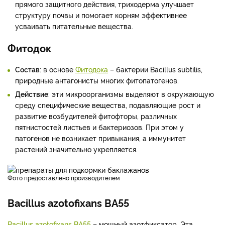
прямого защитного действия, триходерма улучшает
структуру почвы и помогает корням эффективнее
усваивать питательные вещества.
Фитодок
Состав
: в основе
Фитодока
– бактерии Bacillus subtilis,
природные антагонисты многих фитопатогенов.
Действие
: эти микроорганизмы выделяют в окружающую
среду специфические вещества, подавляющие рост и
развитие возбудителей фитофторы, различных
пятнистостей листьев и бактериозов. При этом у
патогенов не возникает привыкания, а иммунитет
растений значительно укрепляется.
фото предоставлено производителем
Bacillus azotofixans BA55
Bacillus azotofixans BA55
– мощный азотфиксатор. Эта