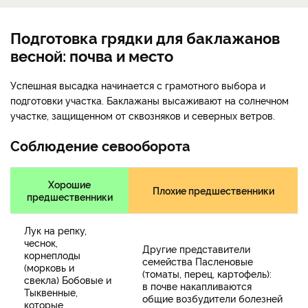
Подготовка грядки для баклажанов
весной: почва и место
Успешная высадка начинается с грамотного выбора и
подготовки участка. Баклажаны высаживают на солнечном
участке, защищенном от сквозняков и северных ветров.
Соблюдение севооборота
Хорошие
Плохие предшественники
предшественники
Лук на репку,
чеснок,
Другие представители
корнеплоды
семейства Пасленовые
(морковь и
(томаты, перец, картофель):
свекла) Бобовые и
в почве накапливаются
Тыквенные,
общие возбудители болезней
которые