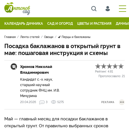
КАЛЕНДАРЬ ДАЧНИКА
САД И ОГОРОД
ЦВЕТЫ И РАСТЕНИЯ
ДАЧНЫ
Главная
Лента статей
Овощи
🍆 Перцы и баклажаны
Посадка баклажанов в открытый грунт в
мае: пошаговая инструкция и схемы
Хромов Николай
Владимирович
Рейтинг:
4.81
Проголосовало:
21
Кандидат с.-х. наук,
старший научный
сотрудник ФНЦ им. И.В.
Мичурина
20.04.2026
3
5275
РЕКЛАМА
Май — главный месяц для посадки баклажанов в
открытый грунт. От правильно выбранных сроков