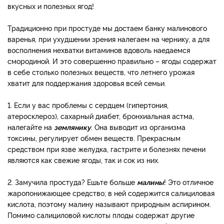
вкусных и полезных ягод!
Традиционно при простуде мы достаем банку малинового
варенья, при ухудшении зрения налегаем на чернику, а для
восполнения нехватки витаминов вдоволь наедаемся
смородиной. И это совершенно правильно – ягоды содержат
в себе столько полезных веществ, что летнего урожая
хватит для поддержания здоровья всей семьи.
1. Если у вас проблемы с сердцем (гипертония,
атеросклероз), сахарный диабет, бронхиальная астма,
налегайте на
землянику
. Она выводит из организма
токсины, регулирует обмен веществ. Прекрасным
средством при язве желудка, гастрите и болезнях печени
являются как свежие ягоды, так и сок из них.
2. Замучила простуда? Ешьте больше
малины
! Это отличное
жаропонижающее средство; в ней содержится салициловая
кислота, поэтому малину называют природным аспирином.
Помимо салициловой кислоты плоды содержат другие