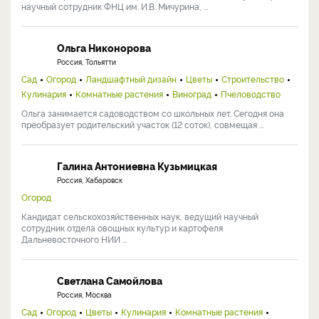
научный сотрудник ФНЦ им. И.В. Мичурина, ...
Ольга Никонорова
Россия, Тольятти
Сад
Огород
Ландшафтный дизайн
Цветы
Строительство
Кулинария
Комнатные растения
Виноград
Пчеловодство
Ольга занимается садоводством со школьных лет. Сегодня она
преобразует родительский участок (12 соток), совмещая ...
Галина Антониевна Кузьмицкая
Россия, Хабаровск
Огород
Кандидат сельскохозяйственных наук, ведущий научный
сотрудник отдела овощных культур и картофеля
Дальневосточного НИИ ...
Светлана Самойлова
Россия, Москва
Сад
Огород
Цветы
Кулинария
Комнатные растения