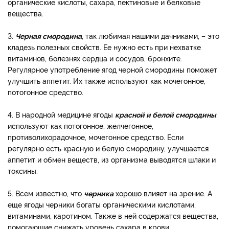
органические кислоты, сахара, пектиновые и белковые
вещества.
3.
Черная смородина
, так любимая нашими дачниками, – это
кладезь полезных свойств. Ее нужно есть при нехватке
витаминов, болезнях сердца и сосудов, бронхите.
Регулярное употребление ягод черной смородины поможет
улучшить аппетит. Их также используют как мочегонное,
потогонное средство.
4. В народной медицине ягоды
красной и белой смородины
используют как потогонное, желчегонное,
противолихорадочное, мочегонное средство. Если
регулярно есть красную и белую смородину, улучшается
аппетит и обмен веществ, из организма выводятся шлаки и
токсины.
5. Всем известно, что
черника
хорошо влияет на зрение. А
еще ягоды черники богаты органическими кислотами,
витаминами, каротином. Также в ней содержатся вещества,
помогающие снижать уровень сахара в крови.