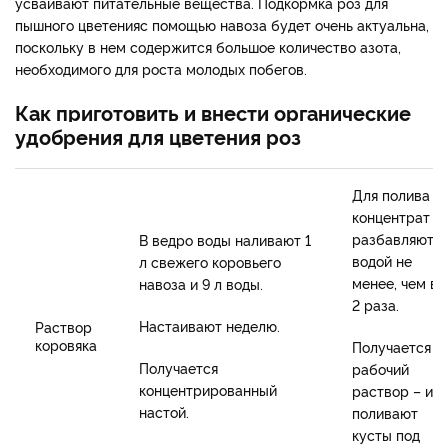
усваивают питательные вещества. Подкормка роз для
пышного цветения
с помощью навоза будет очень актуальна,
поскольку в нем содержится большое количество азота,
необходимого для роста молодых побегов.
Как приготовить и внести органические
удобрения для цветения роз
Для полива
концентрат
разбавляют
В ведро воды наливают 1
водой не
л свежего коровьего
менее, чем в
навоза и 9 л воды.
2 раза.
Настаивают неделю.
Раствор
коровяка
Получается
Получается
рабочий
концентрированный
раствор – им
настой.
поливают
кусты под