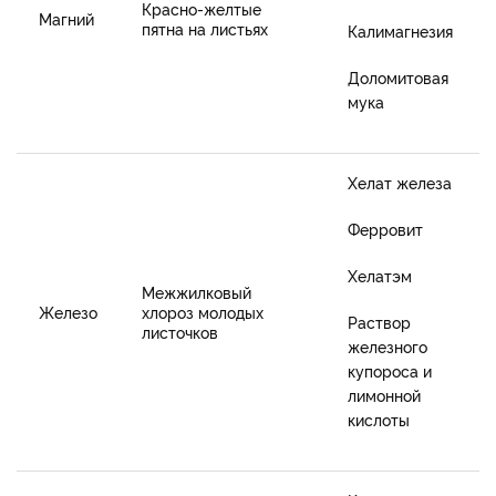
К
расно-желтые
Магний
пятна на листьях
Калимагнезия
Доломитовая
мука
Хелат железа
Ферровит
Хелатэм
Межжилковый
Железо
хлороз молодых
Раствор
листочков
железного
купороса и
лимонной
кислоты