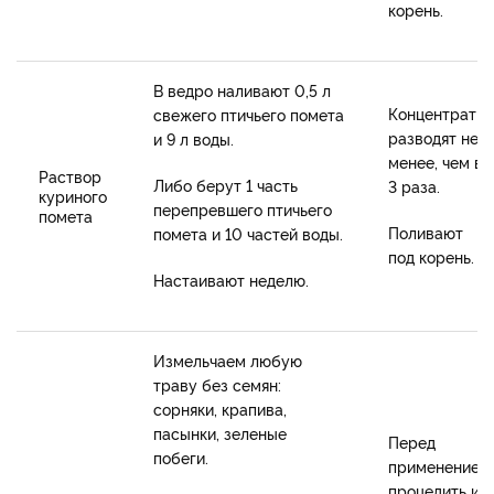
корень.
В ведро наливают 0,5 л
Концентрат
свежего птичьего помета
разводят не
и 9 л воды.
менее, чем в
Раствор
Либо берут 1 часть
3 раза.
куриного
перепревшего птичьего
помета
Поливают
помета и 10 частей воды.
под корень.
Настаивают неделю.
Измельчаем любую
траву без семян:
сорняки, крапива,
пасынки, зеленые
Перед
побеги.
применением
процедить и