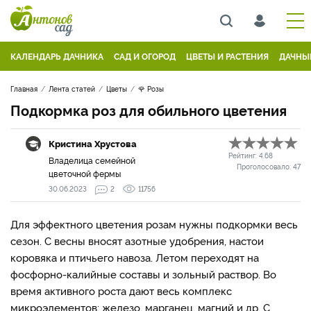
КАЛЕНДАРЬ ДАЧНИКА
САД И ОГОРОД
ЦВЕТЫ И РАСТЕНИЯ
ДАЧНЫ
Главная
Лента статей
Цветы
🌹 Розы
Подкормка роз для обильного цветения
Кристина Хрустова
Рейтинг:
4.68
Владелица семейной
Проголосовало:
47
цветочной фермы
30.06.2023
2
11756
Для эффектного цветения розам нужны подкормки весь
сезон. С весны вносят азотные удобрения, настои
коровяка и птичьего навоза. Летом переходят на
фосфорно-калийные составы и зольный раствор. Во
время активного роста дают весь комплекс
микроэлементов: железо, марганец, магний и др. С