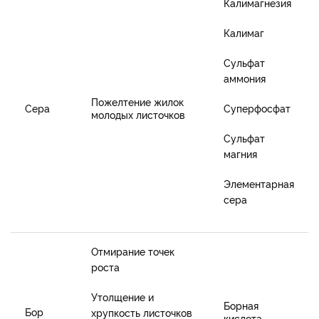
Калимагнезия
Калимаг
Сульфат
аммония
П
ожелтение жилок
Сера
Суперфосфат
молодых листочков
Сульфат
магния
Элементарная
сера
Отмирание точек
роста
Утолщение и
Борная
Бор
хрупкость листочков
кислота