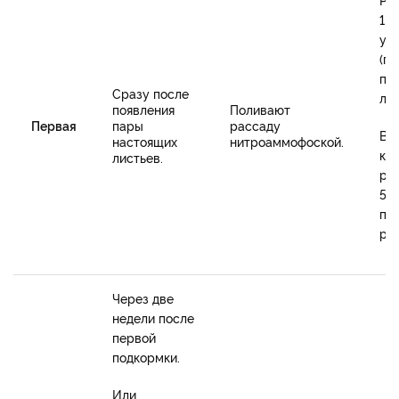
1 л
уд
(п
по
Сразу после
лож
появления
Поливают
Первая
пары
рассаду
Вы
настоящих
нитроаммофоской.
ка
листьев.
ра
50
по
ра
Через две
недели после
первой
подкормки.
Или