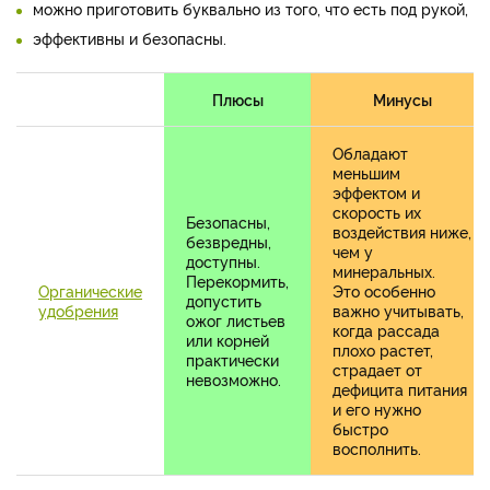
можно приготовить буквально из того, что есть под рукой,
эффективны и безопасны.
Плюсы
Минусы
Обладают
меньшим
эффектом и
скорость их
Безопасны,
воздействия ниже,
безвредны,
чем у
доступны.
минеральных.
Перекормить,
Органические
Это особенно
допустить
удобрения
важно учитывать,
ожог листьев
когда рассада
или корней
плохо растет,
практически
страдает от
невозможно.
дефицита питания
и его нужно
быстро
восполнить.