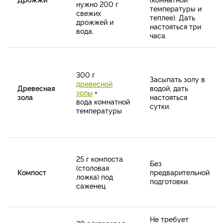
нужно 200 г
температуры и
свежих
теплее). Дать
дрожжей и
настояться три
вода.
часа.
300 г
Засыпать золу в
древесной
Древесная
водой, дать
золы
+
зола
настояться
вода комнатной
сутки.
температуры
25 г компоста
Без
(столовая
Компост
предварительной
ложка) под
подготовки.
саженец
Не требует