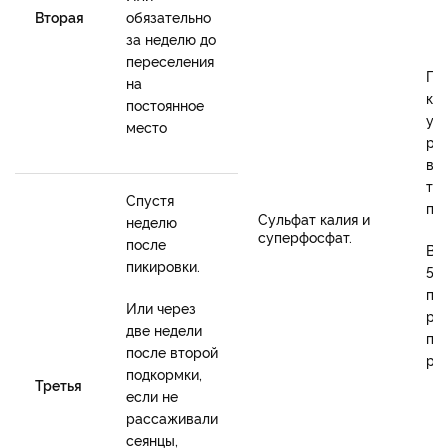
Вторая
обязательно
за неделю до
переселения
По 
на
ка
постоянное
уд
место
ра
в 1
тщ
Спустя
пе
Сульфат калия и
неделю
суперфосфат.
после
Вы
пикировки.
50
по
Или через
ра
две недели
по
после второй
ра
подкормки,
Третья
если не
рассаживали
сеянцы,