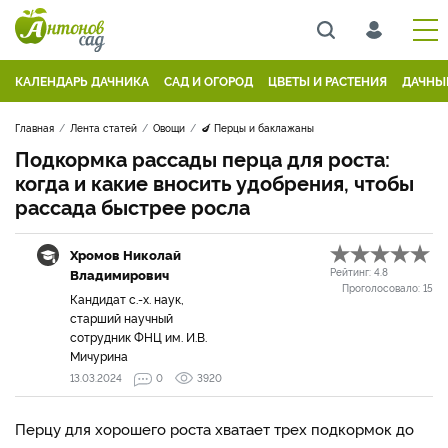
КАЛЕНДАРЬ ДАЧНИКА
САД И ОГОРОД
ЦВЕТЫ И РАСТЕНИЯ
ДАЧНЫ
Главная
Лента статей
Овощи
🍆 Перцы и баклажаны
Подкормка рассады перца для роста:
когда и какие вносить удобрения, чтобы
рассада быстрее росла
Хромов Николай
Владимирович
Рейтинг:
4.8
Проголосовало:
15
Кандидат с.-х. наук,
старший научный
сотрудник ФНЦ им. И.В.
Мичурина
13.03.2024
0
3920
Перцу для хорошего роста хватает трех подкормок до