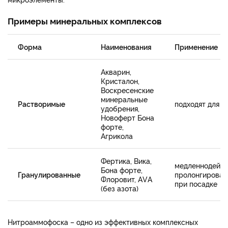
Примеры минеральных комплексов
Форма
Наименования
Применение
Акварин,
Кристалон,
Воскресенские
минеральные
Растворимые
подходят для п
удобрения,
Новоферт Бона
форте,
Агрикола
Фертика, Вика,
медленнодейс
Бона форте,
Гранулированные
пролонгирован
Флоровит, АVА
при посадке
(без азота)
Нитроаммофоска – одно из эффективных комплексных