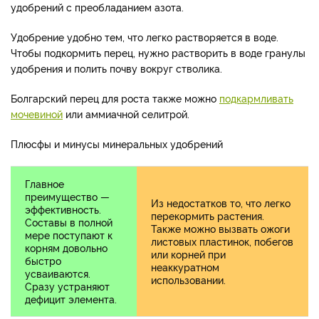
удобрений с преобладанием азота.
Удобрение удобно тем, что легко растворяется в воде.
Чтобы подкормить перец, нужно растворить в воде гранулы
удобрения и полить почву вокруг стволика.
Болгарский перец для роста также можно
подкармливать
мочевиной
или аммиачной селитрой.
Плюсфы и минусы минеральных удобрений
Главное
преимущество —
Из недостатков то, что легко
эффективность.
перекормить растения.
Составы в полной
Также можно вызвать ожоги
мере поступают к
листовых пластинок, побегов
корням довольно
или корней при
быстро
неаккуратном
усваиваются.
использовании.
Сразу устраняют
дефицит элемента.